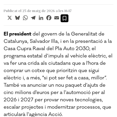
Publicat el 25 de maig de 2026 a les 16:17
X
Bluesky
WhatsApp
Telegram
LinkedIn
Facebook
Email
El president
del govern de la Generalitat de
Catalunya, Salvador Illa, i en la presentació a la
Casa Cupra Raval del Pla Auto 2030, el
programa estatal d’impuls al vehicle elèctric, el
va fer una crida als ciutadans que a l'hora de
comprar un cotxe que prioritzin que sigui
elèctric i, a més, "si pot ser fet a casa, millor”.
També va anunciar un nou paquet d’ajuts de
cinc milions d'euros per a l’automoció per al
2026 i 2027 per provar noves tecnologies,
escalar projectes i modernitzar processos, que
articularà l’agència Acció.