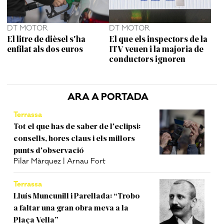
DT MOTOR
DT MOTOR
El litre de dièsel s'ha
El que els inspectors de la
enfilat als dos euros
ITV veuen i la majoria de
conductors ignoren
ARA A PORTADA
Terrassa
Tot el que has de saber de l'eclipsi:
consells, hores claus i els millors
punts d'observació
Pilar Màrquez | Arnau Fort
Terrassa
Lluís Muncunill i Parellada: “Trobo
a faltar una gran obra meva a la
Plaça Vella”