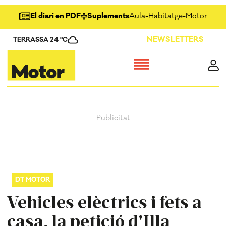
El diari en PDF
Suplements
Aula
-
Habitatge
-
Motor
-
Salu
NEWSLETTERS
TERRASSA 24 ºC
DT MOTOR
Vehicles elèctrics i fets a
casa, la petició d'Illa