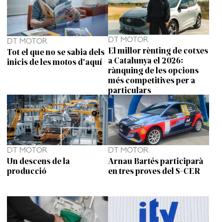
DT MOTOR
DT MOTOR
El millor rènting de cotxes
Tot el que no se sabia dels
a Catalunya el 2026:
inicis de les motos d'aquí
rànquing de les opcions
més competitives per a
particulars
DT MOTOR
DT MOTOR
Un descens de la
Arnau Bartés participarà
producció
en tres proves del S-CER