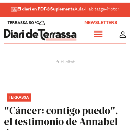
El diari en PDF
Suplements
Aula
-
Habitatge
-
Motor
-
Salu
NEWSLETTERS
TERRASSA 30 ºC
TERRASSA
"Cáncer: contigo puedo",
el testimonio de Annabel