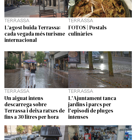
TERRASSA
TERRASSA
L’agost buida Terrassa:
FOTOS | Postals
cada vegada més turisme
culinàries
internacional
TERRASSA
TERRASSA
Un aiguat intens
L'Ajuntament tanca
descarrega sobre
jardins i parcs per
Terrassa i deixa ratxes de
l'episodi de pluges
fins a 30 litres per hora
intenses