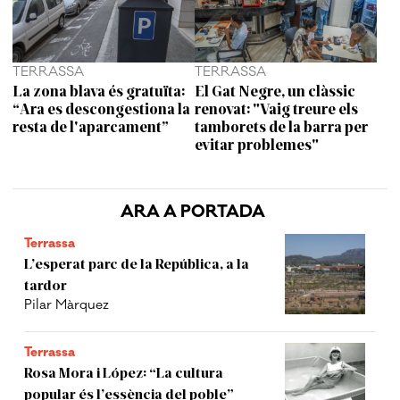
TERRASSA
TERRASSA
La zona blava és gratuïta:
El Gat Negre, un clàssic
“Ara es descongestiona la
renovat: "Vaig treure els
resta de l'aparcament”
tamborets de la barra per
evitar problemes"
ARA A PORTADA
Terrassa
L’esperat parc de la República, a la
tardor
Pilar Màrquez
Terrassa
Rosa Mora i López: “La cultura
popular és l’essència del poble”