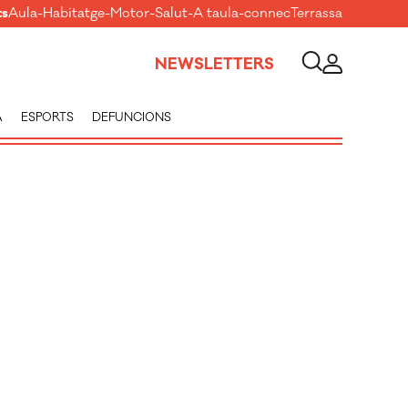
ts
Aula
-
Habitatge
-
Motor
-
Salut
-
A taula
-
connecTerrassa
NEWSLETTERS
A
ESPORTS
DEFUNCIONS