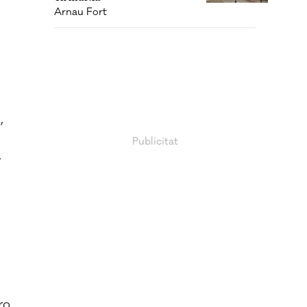
Arnau Fort
,
r
ro