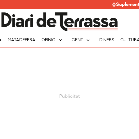
Suplemen
expand_more
expand_more
A
MATADEPERA
OPINIÓ
GENT
DINERS
CULTUR