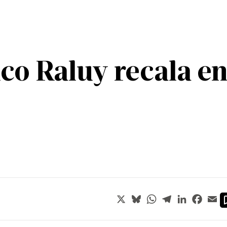
ico Raluy recala e
X
Bluesky
WhatsApp
Telegram
LinkedIn
Faceb
Em