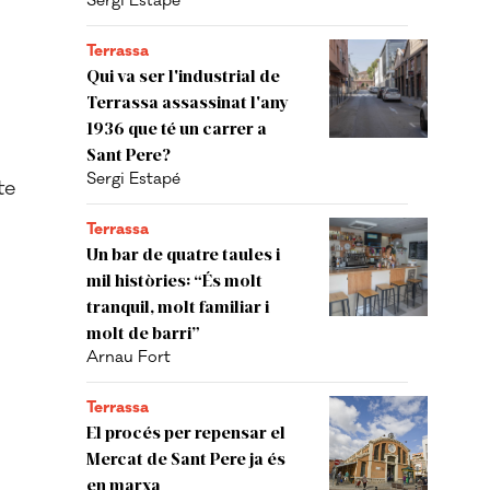
Sergi Estapé
Terrassa
Qui va ser l'industrial de
Terrassa assassinat l'any
1936 que té un carrer a
l
Sant Pere?
Sergi Estapé
te
Terrassa
Un bar de quatre taules i
mil històries: “És molt
tranquil, molt familiar i
molt de barri”
Arnau Fort
Terrassa
El procés per repensar el
Mercat de Sant Pere ja és
en marxa