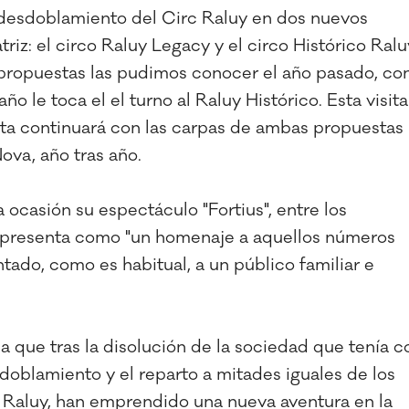
desdoblamiento del Circ Raluy en dos nuevos
iz: el circo Raluy Legacy y el circo Histórico Ralu
s propuestas las pudimos conocer el año pasado, co
año le toca el el turno al Raluy Histórico. Esta visita
ista continuará con las carpas de ambas propuestas
ova, año tras año.
 ocasión su espectáculo "Fortius", entre los
e presenta como "un homenaje a aquellos números
tado, como es habitual, a un público familiar e
ca que tras la disolución de la sociedad que tenía c
oblamiento y el reparto a mitades iguales de los
el Raluy, han emprendido una nueva aventura en la