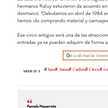
hermanos Raluy estuvieron de acuerdo en l
desmarcó. "Debutamos en abril de 1984 en I
hemos ido comprando material y carruajes 
Ese circo antiguo será una de las atraccion
entradas ya se pueden adquirir de forma an
Escull Diari de Terras
Ano
Anos
Carlos
Circo
Gr
ARXIVAT A
Pamela Navarrete