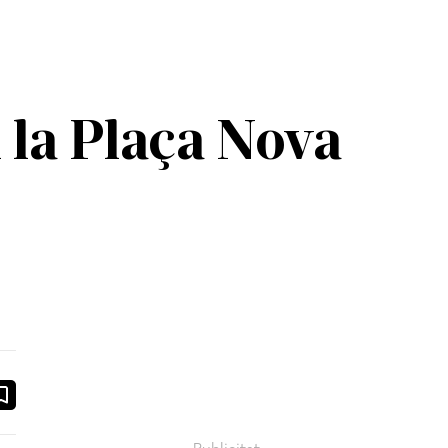
n la Plaça Nova
ook
ail