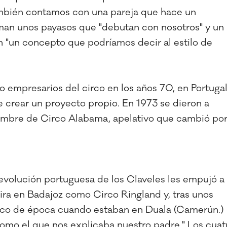
ambién contamos con una pareja que hace un
suman unos payasos que "debutan con nosotros" y un
 "un concepto que podríamos decir al estilo de
 empresarios del circo en los años 70, en Portugal
e crear un proyecto propio. En 1973 se dieron a
ombre de Circo Alabama, apelativo que cambió po
evolución portuguesa de los Claveles les empujó a
ra en Badajoz como Circo Ringland y, tras unos
circo de época cuando estaban en Duala (Camerún.)
 como el que nos explicaba nuestro padre." Los cuat