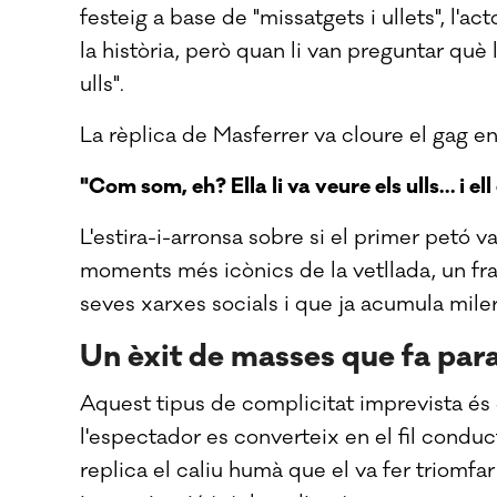
festeig a base de "missatgets i ullets", l'a
la història, però quan li van preguntar què l
ulls".
La rèplica de Masferrer va cloure el gag en
"Com som, eh? Ella li va veure els ulls… i ell
L'estira-i-arronsa sobre si el primer petó v
moments més icònics de la vetllada, un fr
seves xarxes socials i que ja acumula mile
Un èxit de masses que fa para
Aquest tipus de complicitat imprevista és 
l'espectador es converteix en el fil conduct
replica el caliu humà que el va fer triomfa