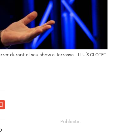
rer durant el seu show a Terrassa -
LLUÍS CLOTET
ook
ail
p