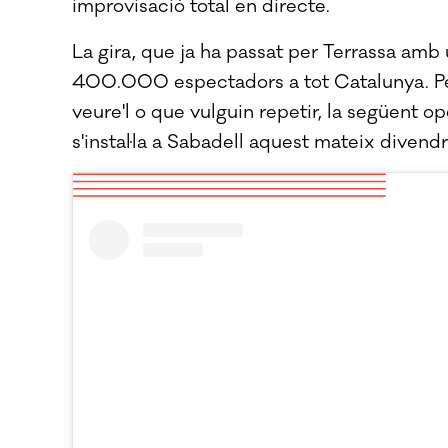
improvisació total en directe.
La gira, que ja ha passat per Terrassa amb u
400.000 espectadors a tot Catalunya. Pe
veure'l o que vulguin repetir, la següent o
s'instal·la a Sabadell aquest mateix divendr