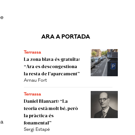
me
ARA A PORTADA
Terrassa
La zona blava és gratuïta:
“Ara es descongestiona
la resta de l'aparcament”
Arnau Fort
Terrassa
Daniel Blanxart: “La
teoria està molt bé, però
la pràctica és
la
fonamental”
Sergi Estapé