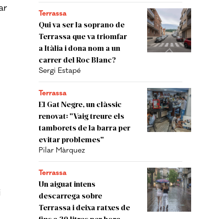
ar
Terrassa
Qui va ser la soprano de
Terrassa que va triomfar
a Itàlia i dona nom a un
carrer del Roc Blanc?
Sergi Estapé
Terrassa
El Gat Negre, un clàssic
renovat: "Vaig treure els
tamborets de la barra per
evitar problemes"
Pilar Màrquez
Terrassa
n
Un aiguat intens
i
descarrega sobre
Terrassa i deixa ratxes de
fins a 30 litres per hora