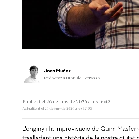
Joan Muñoz
Redactor a Diari de Terrassa
Publicat el 26 de juny de 2026 a les 16:45
Actualitzat el 26 de juny de 2026 a les 17:03
L'enginy i la improvisació de Quim Masferr
traslladant una història de la nostra ciutat