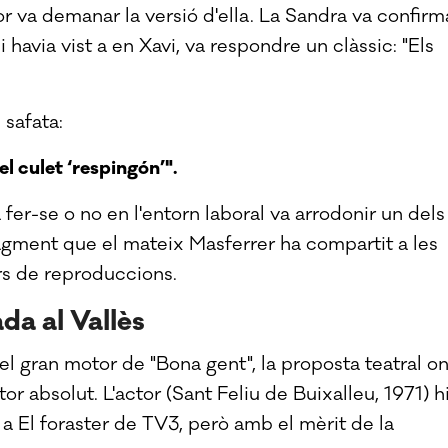
ctor va demanar la versió d'ella. La Sandra va confirm
i havia vist a en Xavi, va respondre un clàssic: "Els
 safata:
 el culet ‘respingón’".
a fer-se o no en l'entorn laboral va arrodonir un dels
agment que el mateix Masferrer ha compartit a les
rs de reproduccions.
da al Vallès
el gran motor de "Bona gent", la proposta teatral o
or absolut. L'actor (Sant Feliu de Buixalleu, 1971) h
r a El foraster de TV3, però amb el mèrit de la