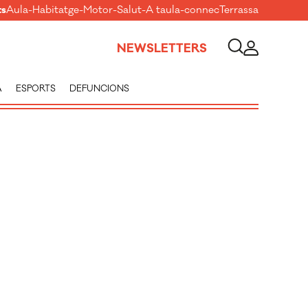
ts
Aula
-
Habitatge
-
Motor
-
Salut
-
A taula
-
connecTerrassa
NEWSLETTERS
A
ESPORTS
DEFUNCIONS