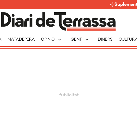
Suplemen
expand_more
expand_more
A
MATADEPERA
OPINIÓ
GENT
DINERS
CULTUR