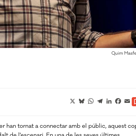
Quim Masfer
X
Bluesky
WhatsApp
Telegram
LinkedIn
Faceb
Em
er han tornat a connectar amb el públic, aquest co
 dalt de l'escenari. En una de les seves últimes