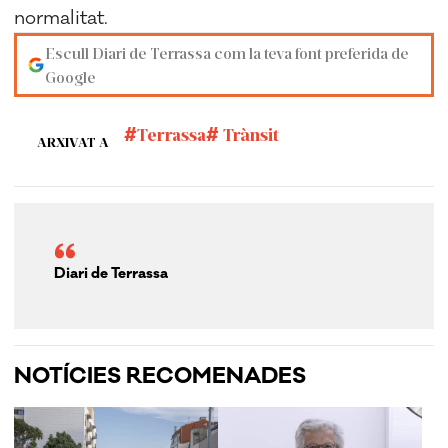
normalitat.
Escull Diari de Terrassa com la teva font preferida de
Google
Terrassa
Trànsit
ARXIVAT A
Diari de Terrassa
NOTÍCIES RECOMENADES