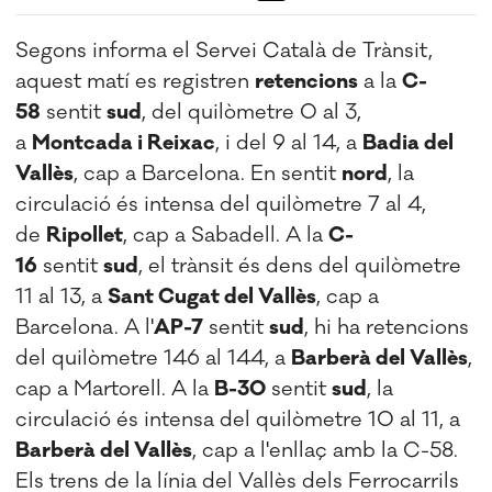
Segons informa el Servei Català de Trànsit,
aquest matí es registren
retencions
a la
C-
58
sentit
sud
, del quilòmetre 0 al 3,
a
Montcada i Reixac
, i del 9 al 14, a
Badia del
Vallès
, cap a Barcelona. En sentit
nord
, la
circulació és intensa del quilòmetre 7 al 4,
de
Ripollet
, cap a Sabadell. A la
C-
16
sentit
sud
, el trànsit és dens del quilòmetre
11 al 13, a
Sant Cugat del Vallès
, cap a
Barcelona. A l'
AP-7
sentit
sud
, hi ha retencions
del quilòmetre 146 al 144, a
Barberà del Vallès
,
cap a Martorell. A la
B-30
sentit
sud
, la
circulació és intensa del quilòmetre 10 al 11, a
Barberà del Vallès
, cap a l'enllaç amb la C-58.
Els trens de la línia del Vallès dels Ferrocarrils