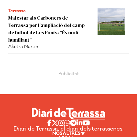
Terrassa
Malestar als Carboners de
Terrassa per l'ampliació del camp
de futbol de Les Fonts: "És molt
humiliant"
Aketza Martín
Diari de Terrassa, el diari dels terrassencs.
NOSALTRES