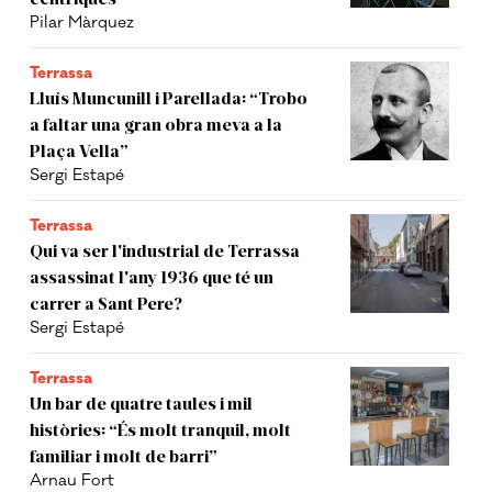
Pilar Màrquez
Terrassa
Lluís Muncunill i Parellada: “Trobo
a faltar una gran obra meva a la
Plaça Vella”
Sergi Estapé
Terrassa
Qui va ser l'industrial de Terrassa
assassinat l'any 1936 que té un
carrer a Sant Pere?
Sergi Estapé
Terrassa
Un bar de quatre taules i mil
històries: “És molt tranquil, molt
familiar i molt de barri”
Arnau Fort