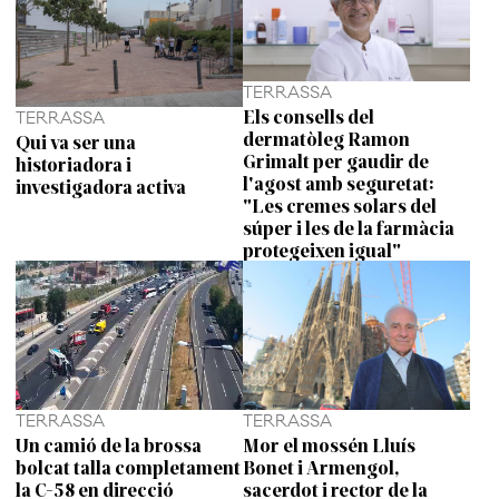
TERRASSA
Els consells del
TERRASSA
dermatòleg Ramon
Qui va ser una
Grimalt per gaudir de
historiadora i
l'agost amb seguretat:
investigadora activa
"Les cremes solars del
súper i les de la farmàcia
protegeixen igual"
TERRASSA
TERRASSA
Un camió de la brossa
Mor el mossén Lluís
bolcat talla completament
Bonet i Armengol,
la C-58 en direcció
sacerdot i rector de la