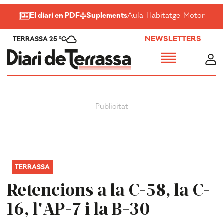
El diari en PDF
Suplements
Aula
-
Habitatge
-
Motor
-
Salu
NEWSLETTERS
TERRASSA 25 ºC
TERRASSA
Retencions a la C-58, la C-
16, l'AP-7 i la B-30