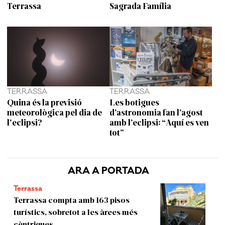
Terrassa
Sagrada Família
TERRASSA
TERRASSA
Quina és la previsió
Les botigues
meteorològica pel dia de
d’astronomia fan l’agost
l'eclipsi?
amb l’eclipsi: “Aquí es ven
tot”
ARA A PORTADA
Terrassa
Terrassa compta amb 163 pisos
turístics, sobretot a les àrees més
cèntriques