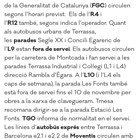
de la Generalitat de Catalunya (
FGC
) circulen
segons l’horari previst. Els de l’
R4
i
l’
R12
també, segons indica l’operador. Quant
als autobusos urbans de Terrassa,
les
parades
Segle XX i Concili Egarenc de
l’
L9
estan
fora de servei
. Els autobusos circulen
per la carretera de Montcada i fan servei a les
parades Terrassa Industrial i Col·legi (L1 i L4)
direcció Rambla d’Ègara. A l’
L10
(i l’L4 els
caps de setmana), la parada Les Fonts també
està fora de servei fins el 10 de novembre per
obres a la xarxa de clavegueram. Tmesa
recomana dirigir-se a la parada Estació Les
Fonts.
TGO
informa de normalitat en el servei.
Les línies d’
autobús exprés
entre Terrassa i
Barcelona e2.1 i e2.2 de
Moventis
circulen amb