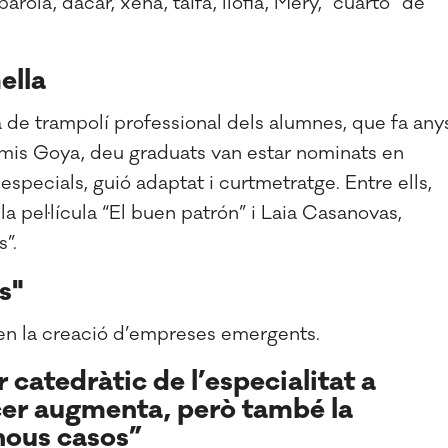
la, dàcar, xena, taifa, llòfia, Mery, “cuarto” de
ella
 de trampolí professional dels alumnes, que fa any
remis Goya, deu graduats van estar nominats en
 especials, guió adaptat i curtmetratge. Entre ells,
la pel·lícula “El buen patrón” i Laia Casanovas,
as”.
s"
 en la creació d’empreses emergents.
 catedràtic de l’especialitat a
cer augmenta, però també la
nous casos”