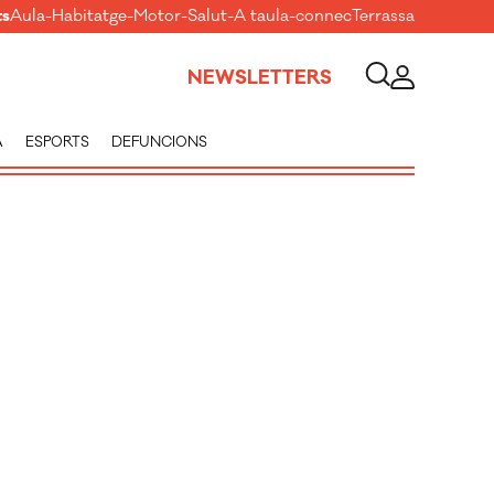
ts
Aula
-
Habitatge
-
Motor
-
Salut
-
A taula
-
connecTerrassa
NEWSLETTERS
A
ESPORTS
DEFUNCIONS