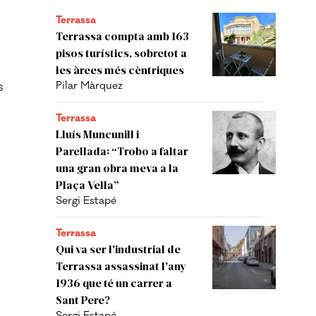
Terrassa
Terrassa compta amb 163
pisos turístics, sobretot a
les àrees més cèntriques
s
Pilar Màrquez
Terrassa
Lluís Muncunill i
Parellada: “Trobo a faltar
una gran obra meva a la
Plaça Vella”
Sergi Estapé
Terrassa
Qui va ser l'industrial de
Terrassa assassinat l'any
1936 que té un carrer a
Sant Pere?
Sergi Estapé