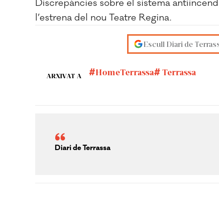
Discrepàncies sobre el sistema antiincendis
l’estrena del nou Teatre Regina.
Escull Diari de Terras
HomeTerrassa
Terrassa
ARXIVAT A
Diari de Terrassa