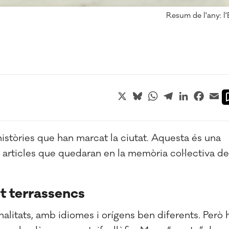
Resum de l'any: l'
X
Bluesky
WhatsApp
Telegram
LinkedIn
Faceb
Em
 històries que han marcat la ciutat. Aquesta és una
 articles que quedaran en la memòria col·lectiva de
t terrassencs
alitats, amb idiomes i orígens ben diferents. Però 