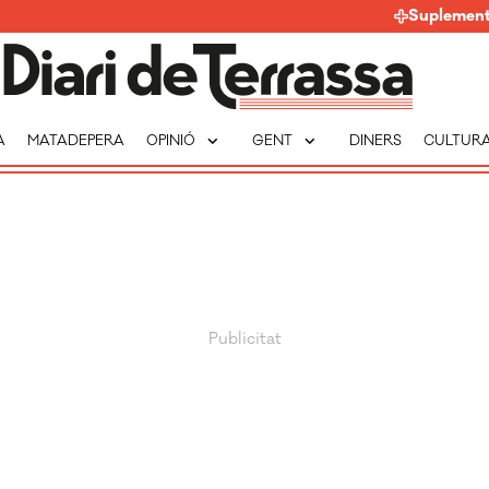
Suplemen
expand_more
expand_more
A
MATADEPERA
OPINIÓ
GENT
DINERS
CULTUR