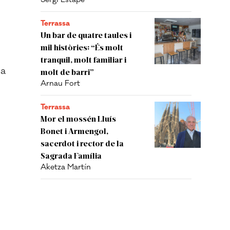
Terrassa
Un bar de quatre taules i
mil històries: “És molt
tranquil, molt familiar i
la
molt de barri”
Arnau Fort
Terrassa
Mor el mossén Lluís
Bonet i Armengol,
sacerdot i rector de la
Sagrada Família
Aketza Martín