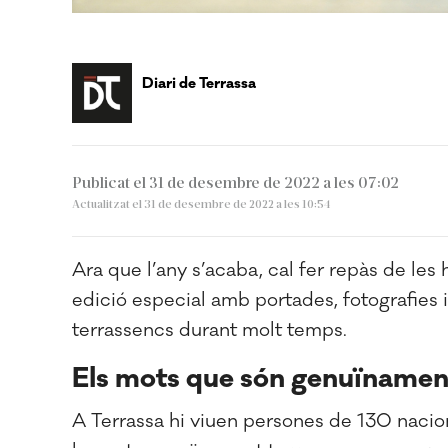
Diari de Terrassa
Publicat el 31 de desembre de 2022 a les 07:02
Actualitzat el 31 de desembre de 2022 a les 10:54
Ara que l’any s’acaba, cal fer repàs de les
edició especial amb portades, fotografies i
terrassencs durant molt temps.
Els mots que són genuïnamen
A Terrassa hi viuen persones de 130 nacion