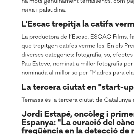
ha mots genuïnament terrassencs, com paparo
reixa i palaudina.
L'Escac trepitja la catifa verm
La productora de l’Escac, ESCAC Films, fa
que trepitgen catifes vermelles. En els P
diverses categories: fotografia, so, efectes
Pau Esteve, nominat a millor fotografia per 
nominada al millor so per “Madres paralel
La tercera ciutat en "start-up
Terrassa és la tercera ciutat de Catalunya
Jordi Estapé, oncòleg i primer
Espanya: "La curació del càn
freqüència en la detecció de 