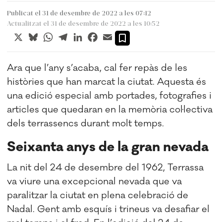
Publicat el 31 de desembre de 2022 a les 07:12
Actualitzat el 31 de desembre de 2022 a les 10:52
X
Bluesky
WhatsApp
Telegram
LinkedIn
Facebook
Email
Ara que l’any s’acaba, cal fer repàs de les
històries que han marcat la ciutat. Aquesta és
una edició especial amb portades, fotografies i
articles que quedaran en la memòria col·lectiva
dels terrassencs durant molt temps.
Seixanta anys de la gran nevada
La nit del 24 de desembre del 1962, Terrassa
va viure una excepcional nevada que va
paralitzar la ciutat en plena celebració de
Nadal. Gent amb esquís i trineus va desafiar el