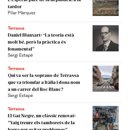
tardor
Pilar Màrquez
Terrassa
Daniel Blanxart: “La teoria està
molt bé, però la pràctica és
fonamental”
Sergi Estapé
Terrassa
Qui va ser la soprano de Terrassa
que va triomfar a Itàlia i dona nom
a un carrer del Roc Blanc?
Sergi Estapé
Terrassa
El Gat Negre, un clàssic renovat:
"Vaig treure els tamborets de la
barra per evitar problemes"