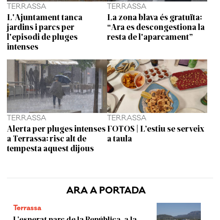
TERRASSA
TERRASSA
L'Ajuntament tanca
La zona blava és gratuïta:
jardins i parcs per
“Ara es descongestiona la
l'episodi de pluges
resta de l'aparcament”
intenses
TERRASSA
TERRASSA
Alerta per pluges intenses
FOTOS | L’estiu se serveix
a Terrassa: risc alt de
a taula
tempesta aquest dijous
ARA A PORTADA
Terrassa
L’esperat parc de la República, a la