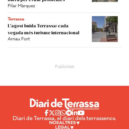
Pilar Màrquez
Terrassa
L’agost buida Terrassa: cada
vegada més turisme internacional
Arnau Fort
Diari de Terrassa, el diari dels terrassencs.
NOSALTRES
LEGAL