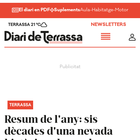
El diari en PDF
Suplements
Aula
-
Habitatge
-
Motor
-
Salu
NEWSLETTERS
TERRASSA 21 ºC
TERRASSA
Resum de l'any: sis
dècades d'una nevada