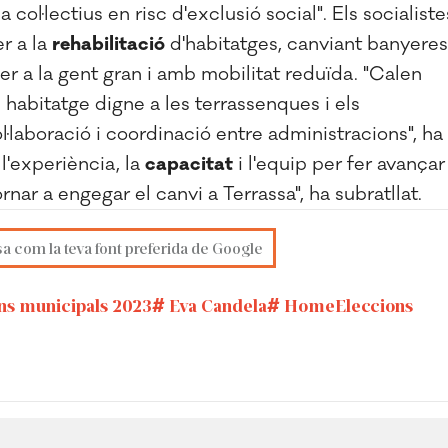
col·lectius en risc d'exclusió social". Els socialiste
r a la
rehabilitació
d'habitatges, canviant banyeres
per a la gent gran i amb mobilitat reduïda. "Calen
 habitatge digne a les terrassenques i els
·laboració i coordinació entre administracions", ha
l'experiència, la
capacitat
i l'equip per fer avançar
nar a engegar el canvi a Terrassa", ha subratllat.
sa com la teva font preferida de Google
ns municipals 2023
Eva Candela
HomeEleccions