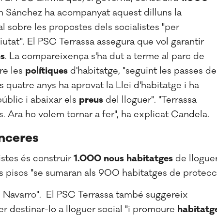
án Sánchez ha acompanyat aquest dilluns la
l sobre les propostes dels socialistes "per
iutat". El PSC Terrassa assegura que vol garantir
ns
. La compareixença s'ha dut a terme al parc de
tre les
polítiques
d'habitatge, "seguint les passes de
 quatre anys ha aprovat la Llei d'habitatge i ha
úblic i abaixar els
preus
del lloguer". "Terrassa
s. Ara ho volem tornar a fer", ha explicat Candela.
anceres
stes és construir
1.000
nous
habitatges
de llogue
s pisos "se sumaran als 900 habitatges de protecc
e Navarro".
El PSC Terrassa també suggereix
r destinar-lo a lloguer social "i promoure
habitatg