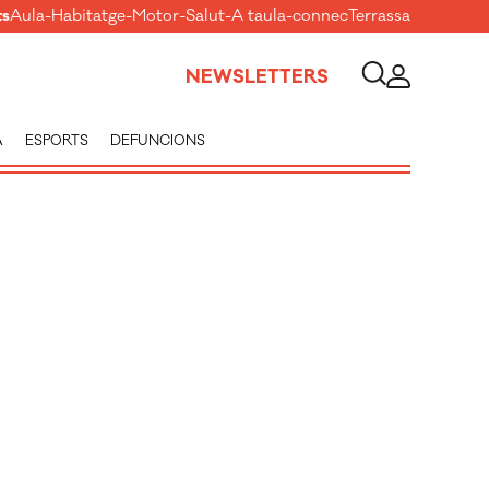
ts
Aula
-
Habitatge
-
Motor
-
Salut
-
A taula
-
connecTerrassa
NEWSLETTERS
A
ESPORTS
DEFUNCIONS