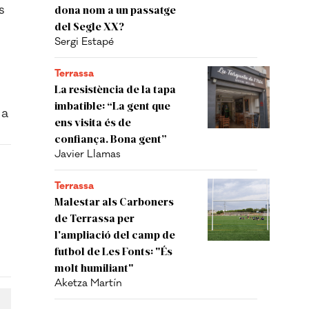
s
dona nom a un passatge
del Segle XX?
Sergi Estapé
Terrassa
La resistència de la tapa
imbatible: “La gent que
 a
ens visita és de
confiança. Bona gent”
Javier Llamas
Terrassa
Malestar als Carboners
de Terrassa per
l'ampliació del camp de
futbol de Les Fonts: "És
molt humiliant"
Aketza Martín