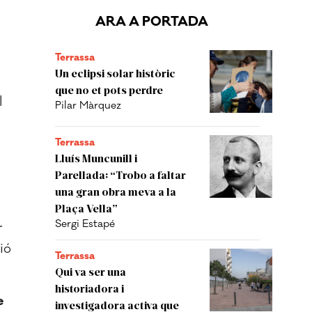
ARA A PORTADA
Terrassa
Un eclipsi solar històric
que no et pots perdre
l
Pilar Màrquez
Terrassa
Lluís Muncunill i
Parellada: “Trobo a faltar
una gran obra meva a la
Plaça Vella”
Sergi Estapé
r
ió
Terrassa
Qui va ser una
historiadora i
e
investigadora activa que