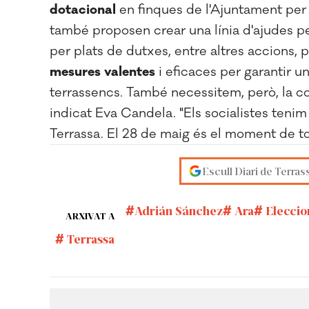
dotacional
en finques de l'Ajuntament per a 
també proposen crear una línia d'ajudes pe
per plats de dutxes, entre altres accions, 
mesures
valentes
i eficaces per garantir un
terrassencs. També necessitem, però, la col
indicat Eva Candela. "Els socialistes tenim 
Terrassa. El 28 de maig és el moment de tor
Escull Diari de Terras
Adrián Sánchez
Ara
Eleccio
ARXIVAT A
Terrassa