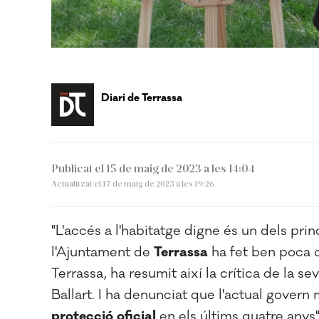
Diari de Terrassa
Publicat el 15 de maig de 2023 a les 14:04
Actualitzat el 17 de maig de 2023 a les 19:26
"L'accés a l'habitatge digne és un dels pri
l'Ajuntament de
Terrassa
ha fet ben poca c
Terrassa, ha resumit així la crítica de la s
Ballart. I ha denunciat que l'actual govern
protecció
oficial
en els últims quatre anys"