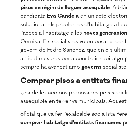
pisos en règim de lloguer assequible
. Adri
candidata
Eva
Candela
en un acte electora
solucionar els problemes d'habitatge a la c
l'accés a l'habitatge a les
noves generacio
Gernika. Els socialistes volen posar al cen
govern de Pedro Sánchez, que en els últims
aplicat mesures per a construir habitatge p
sempre ha avançat amb
governs
socialiste
Comprar pisos a entitats fin
Una de les accions proposades pels sociali
assequible en terrenys municipals. Aquest
oficial que va fer l'exalcalde socialista Per
comprar habitatge d'entitats financeres
pe