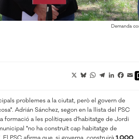
Demanda cont
X
Bluesky
WhatsApp
Telegram
LinkedIn
Faceb
Em
ncipals problemes a la ciutat, però el govern de
osa". Adrián Sánchez, segon en la llista del PSC
eva formació a les polítiques d'habitatge de Jordi
 municipal "no ha construït cap habitatge de
. El PSC afirma que, si governa, construirà
1.000