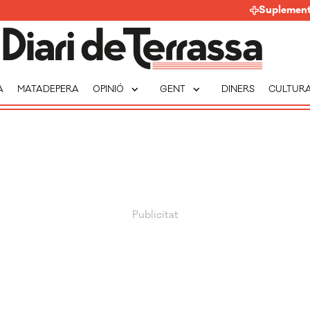
Suplemen
expand_more
expand_more
A
MATADEPERA
OPINIÓ
GENT
DINERS
CULTUR