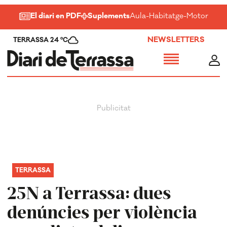
El diari en PDF
Suplements
Aula
-
Habitatge
-
Motor
-
Salu
NEWSLETTERS
TERRASSA 24 ºC
TERRASSA
25N a Terrassa: dues
denúncies per violència