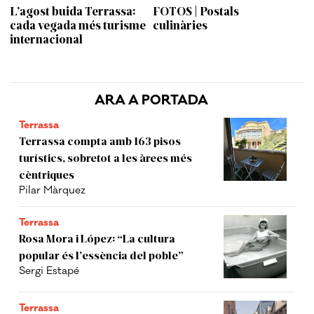
L’agost buida Terrassa:
FOTOS | Postals
cada vegada més turisme
culinàries
internacional
ARA A PORTADA
Terrassa
Terrassa compta amb 163 pisos
turístics, sobretot a les àrees més
cèntriques
Pilar Màrquez
Terrassa
Rosa Mora i López: “La cultura
popular és l’essència del poble”
Sergi Estapé
Terrassa