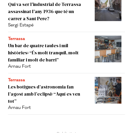
Qui va ser l'industrial de Terrassa
assassinat l'any 1936 que té un
carrer a Sant Pere?
Sergi Estapé
Terrassa
Un bar de quatre taules i mil
històries: “És molt tranquil, molt
familiar i molt de barri”
Arnau Fort
Terrassa
Les botigues d’astronomia fan
l’agost amb l’eclipsi: “Aquí es ven
tot”
Arnau Fort