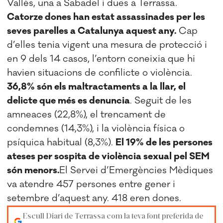
Vallès, una a Sabadel i dues a Terrassa.
Catorze dones han estat assassinades per les
seves parelles a Catalunya aquest any.
Cap
d’elles tenia vigent una mesura de protecció i
en 9 dels 14 casos, l’entorn coneixia que hi
havien situacions de confilicte o violència.
36,8% són els maltractaments a la llar, el
delicte que més es denuncia
. Seguit de les
amneaces (22,8%), el trencament de
condemnes (14,3%), i la violència física o
psíquica habitual (8,3%).
El 19% de les persones
ateses per sospita de violència sexual pel SEM
són menors.
El Servei d’Emergències Mèdiques
va atendre 457 persones entre gener i
setembre d’aquest any. 418 eren dones.
Escull Diari de Terrassa com la teva font preferida de