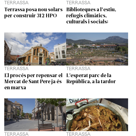
TERRASSA
TERRASSA
Terrassa posa nou solars
Biblioteques a l'estiu,
per construir 312 HPO
refugis climàtics,
culturals i socials:
TERRASSA
TERRASSA
El procés per repensar el
L’esperat parc de la
Mercat de Sant Pere ja és
República, a la tardor
en marxa
TERRASSA
TERRASSA