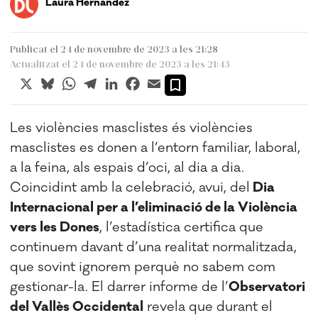
Laura Hernández
Publicat el 24 de novembre de 2023 a les 21:28
Actualitzat el 24 de novembre de 2023 a les 21:43
X
Bluesky
WhatsApp
Telegram
LinkedIn
Facebook
Email
Les violències masclistes és violències
masclistes es donen a l’entorn familiar, laboral,
a la feina, als espais d’oci, al dia a dia.
Coincidint amb la celebració, avui, del
Dia
Internacional per a l’eliminació de la Violència
vers les Dones
, l’estadística certifica que
continuem davant d’una realitat normalitzada,
que sovint ignorem perquè no sabem com
gestionar-la. El darrer informe de l’
Observatori
del Vallès Occidental
revela que durant el