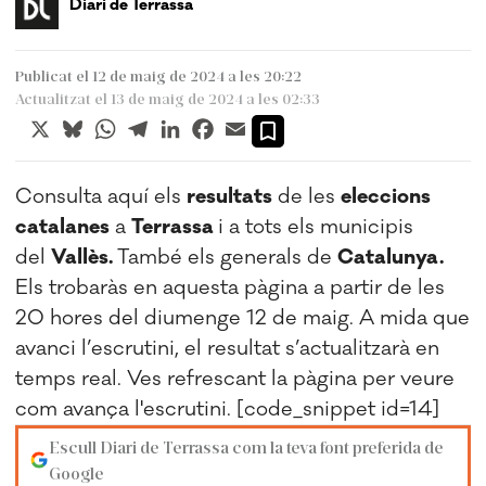
Diari de Terrassa
Publicat el 12 de maig de 2024 a les 20:22
Actualitzat el 13 de maig de 2024 a les 02:33
X
Bluesky
WhatsApp
Telegram
LinkedIn
Facebook
Email
Consulta aquí els
resultats
de les
eleccions
catalanes
a
Terrassa
i a tots els municipis
del
Vallès.
També els generals de
Catalunya.
Els trobaràs en aquesta pàgina a partir de les
20 hores del diumenge 12 de maig. A mida que
avanci l’escrutini, el resultat s’actualitzarà en
temps real. Ves refrescant la pàgina per veure
com avança l'escrutini. [code_snippet id=14]
Escull Diari de Terrassa com la teva font preferida de
Google