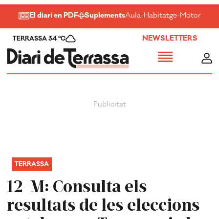
El diari en PDF
Suplements
Aula
-
Habitatge
-
Motor
-
Salu
NEWSLETTERS
TERRASSA 34 ºC
TERRASSA
12-M: Consulta els
resultats de les eleccions