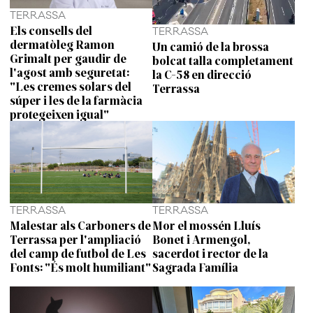
TERRASSA
Els consells del
TERRASSA
dermatòleg Ramon
Un camió de la brossa
Grimalt per gaudir de
bolcat talla completament
l'agost amb seguretat:
la C-58 en direcció
"Les cremes solars del
Terrassa
súper i les de la farmàcia
protegeixen igual"
TERRASSA
TERRASSA
Malestar als Carboners de
Mor el mossén Lluís
Terrassa per l'ampliació
Bonet i Armengol,
del camp de futbol de Les
sacerdot i rector de la
Fonts: "És molt humiliant"
Sagrada Família