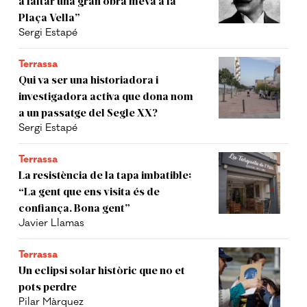
a faltar una gran obra meva a la
Plaça Vella”
Sergi Estapé
Terrassa
Qui va ser una historiadora i
investigadora activa que dona nom
a un passatge del Segle XX?
Sergi Estapé
Terrassa
La resistència de la tapa imbatible:
“La gent que ens visita és de
confiança. Bona gent”
Javier Llamas
Terrassa
Un eclipsi solar històric que no et
pots perdre
Pilar Màrquez