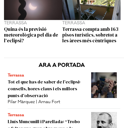
TERRASSA
TERRASSA
Quina és la previsió
Terrassa compta amb 163
meteorològica pel dia de
pisos turístics, sobretot a
l'eclipsi?
les àrees més cèntriques
ARA A PORTADA
Terrassa
Tot el que has de saber de l'eclipsi:
consells, hores claus i els millors
punts d'observació
Pilar Màrquez | Arnau Fort
Terrassa
Lluís Muncunill i Parellada: “Trobo