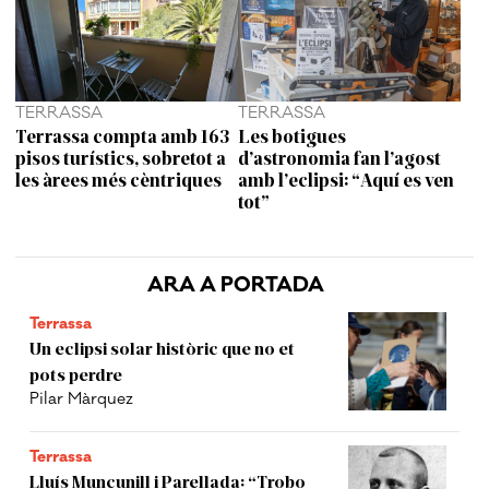
TERRASSA
TERRASSA
Terrassa compta amb 163
Les botigues
pisos turístics, sobretot a
d’astronomia fan l’agost
les àrees més cèntriques
amb l’eclipsi: “Aquí es ven
tot”
ARA A PORTADA
Terrassa
Un eclipsi solar històric que no et
pots perdre
Pilar Màrquez
Terrassa
Lluís Muncunill i Parellada: “Trobo