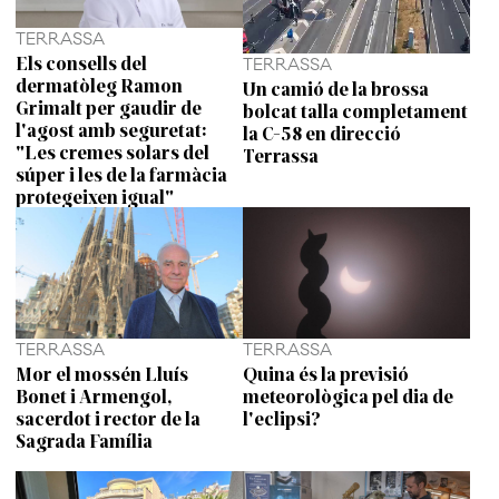
TERRASSA
Els consells del
TERRASSA
dermatòleg Ramon
Un camió de la brossa
Grimalt per gaudir de
bolcat talla completament
l'agost amb seguretat:
la C-58 en direcció
"Les cremes solars del
Terrassa
súper i les de la farmàcia
protegeixen igual"
TERRASSA
TERRASSA
Mor el mossén Lluís
Quina és la previsió
Bonet i Armengol,
meteorològica pel dia de
sacerdot i rector de la
l'eclipsi?
Sagrada Família