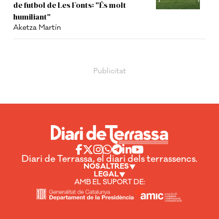
de futbol de Les Fonts: "És molt
humiliant"
Aketza Martín
Diari de Terrassa, el diari dels terrassencs.
NOSALTRES
LEGAL
AMB EL SUPORT DE: