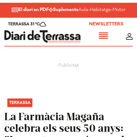
El diari en PDF
Suplements
Aula
-
Habitatge
-
Motor
-
Salu
NEWSLETTERS
TERRASSA 31 ºC
TERRASSA
La Farmàcia Magaña
celebra els seus 50 anys: