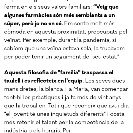
ferma en els seus valors familiars:
“Veig que
algunes farmàcies són més semblants a un
súper, però jo no en sé.
Em sento molt més
còmoda en aquesta proximitat, preocupats pel
veïnat. Per exemple, durant la pandèmia, si
sabíem que una veïna estava sola, la trucàvem
per poder tenir un seguiment del seu estat.”
Aquesta filosofia de "família" traspassa el
taulell i es reflecteix en l'equip.
Les seves dues
mans dretes, la Blanca i la Maria, van començar
fent-hi les pràctiques i ja fa més de vint anys
que hi treballen. Tot i que reconeix que avui dia
"el jovent té unes inquietuds diferents" i costa
més retenir el talent per la competència de la
indústria o els horaris. Per