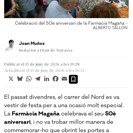
Celebració del 50è aniversari de la Farmàcia Magaña -
ÓN
ALBERTO TALLÓN
Joan Muñoz
Redactor a Diari de Terrassa
Publicat el 15 de juny de 2026 a les 19:28
Actualitzat el 15 de juny de 2026 a les 19:32
X
Bluesky
WhatsApp
Telegram
LinkedIn
Facebook
Email
El passat divendres, el carrer del Nord es va
vestir de festa per a una ocasió molt especial.
La
Farmàcia Magaña
celebrava el seu
50è
aniversari
, i no va trobar millor manera de
commemorar-ho que obrint les portes a