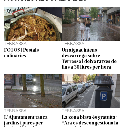
TERRASSA
TERRASSA
FOTOS | Postals
Un aiguat intens
culinàries
descarrega sobre
Terrassa i deixa ratxes de
fins a 30 litres per hora
TERRASSA
TERRASSA
L'Ajuntament tanca
La zona blava és gratuïta:
jardins i parcs per
“Ara es descongestiona la