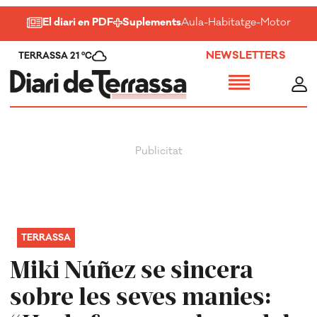
El diari en PDF
Suplements
Aula
-
Habitatge
-
Motor
-
Salu
NEWSLETTERS
TERRASSA 21 ºC
TERRASSA
Miki Núñez se sincera
sobre les seves manies: