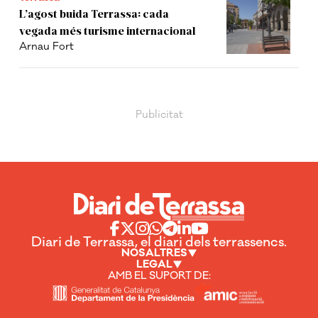
L’agost buida Terrassa: cada
vegada més turisme internacional
Arnau Fort
Diari de Terrassa, el diari dels terrassencs.
NOSALTRES
LEGAL
AMB EL SUPORT DE: