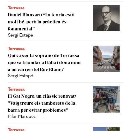
Terrassa
Daniel Blanxart: “La teoria està
molt bé, però la pràctica és
fonamental”
Sergi Estapé
Terrassa
Qui va ser la soprano de Terrassa
que va triomfar a Itàlia i dona nom
a un carrer del Roc Blanc?
Sergi Estapé
Terrassa
El Gat Negre, un clàssic renovat:
"Vaig treure els tamborets de la
barra per evitar problemes"
Pilar Màrquez
Terrassa