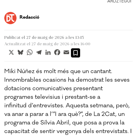
ARÓZTEGUI
Redacció
Publicat el 27 de maig de 2026 a les 13:15
Actualitzat el 27 de maig de 2026 a les 16:00
X
Bluesky
WhatsApp
Telegram
LinkedIn
Facebook
Email
Miki Núñez és molt més que un cantant.
Innombrables ocasions ha demostrat les seves
dotacions comunicatives presentant
programes televisius i prestant-se a
infinitud d’entrevistes. Aquesta setmana, però,
va anar a parar a l’”I ara què?”, de La 2Cat, un
programa de Sílvia Abril, que posa a prova la
capacitat de sentir vergonya dels entrevistats. I