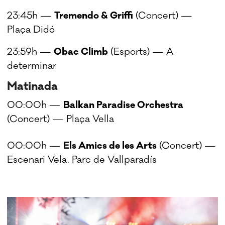
23:45h —
Tremendo & Griffi
(Concert) —
Plaça Didó
23:59h —
Obac Climb
(Esports) — A
determinar
Matinada
00:00h —
Balkan Paradise Orchestra
(Concert) — Plaça Vella
00:00h —
Els Amics de les Arts
(Concert) —
Escenari Vela. Parc de Vallparadís