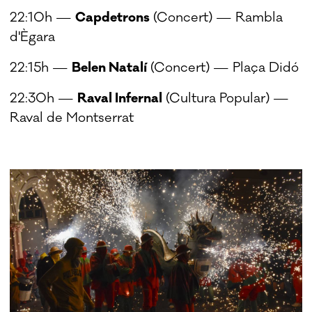
22:10h —
Capdetrons
(Concert) — Rambla
d'Ègara
22:15h —
Belen Natalí
(Concert) — Plaça Didó
22:30h —
Raval Infernal
(Cultura Popular) —
Raval de Montserrat