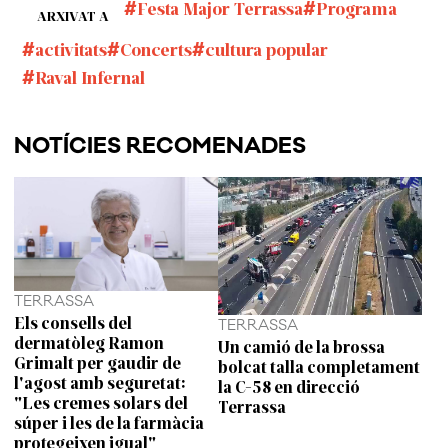
Festa Major Terrassa
Programa
ARXIVAT A
activitats
Concerts
cultura popular
Raval Infernal
NOTÍCIES RECOMENADES
TERRASSA
Els consells del
TERRASSA
dermatòleg Ramon
Un camió de la brossa
Grimalt per gaudir de
bolcat talla completament
l'agost amb seguretat:
la C-58 en direcció
"Les cremes solars del
Terrassa
súper i les de la farmàcia
protegeixen igual"