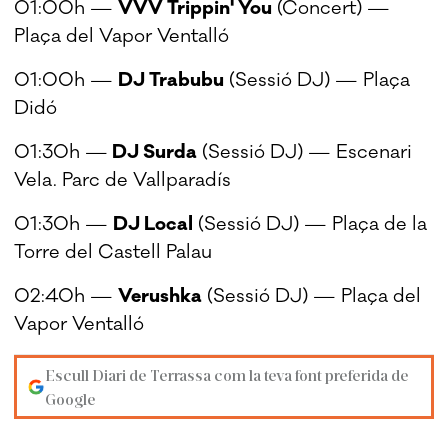
01:00h —
VVV Trippin' You
(Concert) —
Plaça del Vapor Ventalló
01:00h —
DJ Trabubu
(Sessió DJ) — Plaça
Didó
01:30h —
DJ Surda
(Sessió DJ) — Escenari
Vela. Parc de Vallparadís
01:30h —
DJ Local
(Sessió DJ) — Plaça de la
Torre del Castell Palau
02:40h —
Verushka
(Sessió DJ) — Plaça del
Vapor Ventalló
Escull Diari de Terrassa com la teva font preferida de
Google