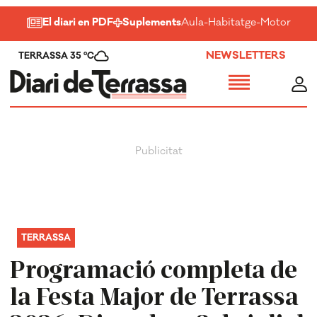
El diari en PDF
Suplements
Aula
-
Habitatge
-
Motor
-
Salu
NEWSLETTERS
TERRASSA 35 ºC
TERRASSA
Programació completa de
la Festa Major de Terrassa