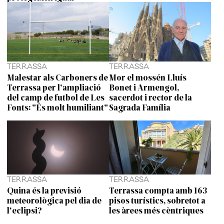
TERRASSA
TERRASSA
Malestar als Carboners de
Mor el mossén Lluís
Terrassa per l'ampliació
Bonet i Armengol,
del camp de futbol de Les
sacerdot i rector de la
Fonts: "És molt humiliant"
Sagrada Família
TERRASSA
TERRASSA
Quina és la previsió
Terrassa compta amb 163
meteorològica pel dia de
pisos turístics, sobretot a
l'eclipsi?
les àrees més cèntriques