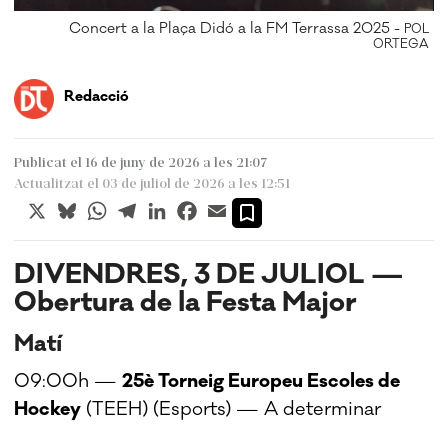
 -
Concert a la Plaça Didó a la FM Terrassa 2025 -
POL
AL
ORTEGA
Redacció
Publicat el 16 de juny de 2026 a les 21:07
Actualitzat el 03 de juliol de 2026 a les 12:51
X
Bluesky
WhatsApp
Telegram
LinkedIn
Facebook
Email
DIVENDRES, 3 DE JULIOL —
Obertura de la Festa Major
Matí
09:00h —
25è Torneig Europeu Escoles de
Hockey
(TEEH) (Esports) — A determinar