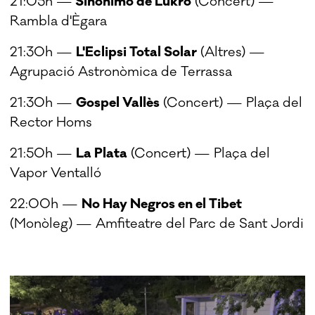
21:05h —
Sinónimo de Lukro
(Concert) —
Rambla d'Ègara
21:30h —
L'Eclipsi Total Solar
(Altres) —
Agrupació Astronòmica de Terrassa
21:30h —
Gospel Vallès
(Concert) — Plaça del
Rector Homs
21:50h —
La Plata
(Concert) — Plaça del
Vapor Ventalló
22:00h —
No Hay Negros en el Tibet
(Monòleg) — Amfiteatre del Parc de Sant Jordi