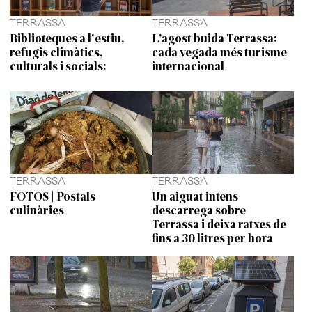
TERRASSA
TERRASSA
Biblioteques a l'estiu,
L’agost buida Terrassa:
refugis climàtics,
cada vegada més turisme
culturals i socials:
internacional
TERRASSA
TERRASSA
FOTOS | Postals
Un aiguat intens
culinàries
descarrega sobre
Terrassa i deixa ratxes de
fins a 30 litres per hora