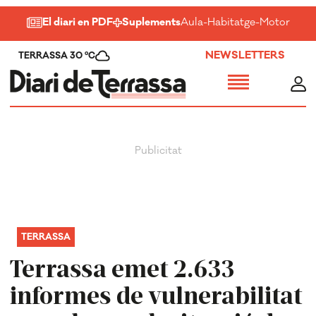
El diari en PDF
Suplements
Aula
-
Habitatge
-
Motor
-
Salu
NEWSLETTERS
TERRASSA 30 ºC
TERRASSA
Terrassa emet 2.633
informes de vulnerabilitat