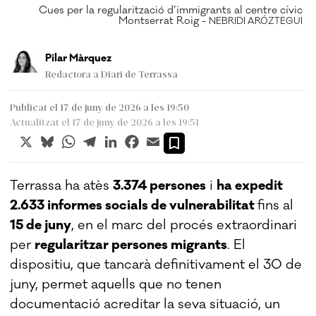
Cues per la regularització d’immigrants al centre cívic
Montserrat Roig -
NEBRIDI ARÓZTEGUI
Pilar Màrquez
Redactora a Diari de Terrassa
Publicat el 17 de juny de 2026 a les 19:50
Actualitzat el 17 de juny de 2026 a les 19:51
X
Bluesky
WhatsApp
Telegram
LinkedIn
Facebook
Email
Terrassa ha atès
3.374 persones
i
ha expedit
2.633 informes socials de vulnerabilitat
fins al
15 de juny
, en el marc del procés extraordinari
per
regularitzar persones migrants
. El
dispositiu, que tancarà definitivament el 30 de
juny, permet aquells que no tenen
documentació acreditar la seva situació, un