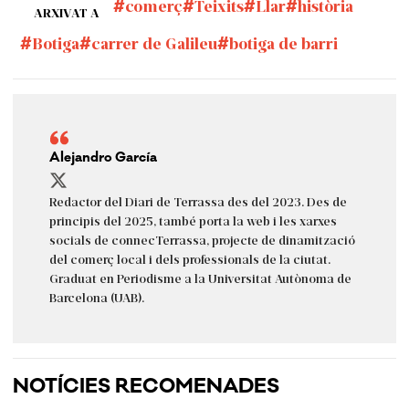
comerç
Teixits
Llar
història
ARXIVAT A
Botiga
carrer de Galileu
botiga de barri
Alejandro García
Redactor del Diari de Terrassa des del 2023. Des de
principis del 2025, també porta la web i les xarxes
socials de connecTerrassa, projecte de dinamització
del comerç local i dels professionals de la ciutat.
Graduat en Periodisme a la Universitat Autònoma de
Barcelona (UAB).
NOTÍCIES RECOMENADES