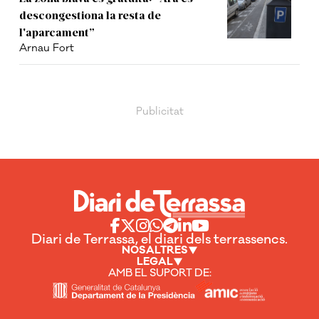
descongestiona la resta de
l'aparcament”
Arnau Fort
Diari de Terrassa, el diari dels terrassencs.
NOSALTRES
LEGAL
AMB EL SUPORT DE: