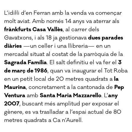
L’idil·li d’en Ferran amb la venda va començar
molt aviat. Amb només 14 anys va aterrar als
frànkfurts Casa Vallès
, al carrer dels
Gavatxons, i als 18 ja gestionava
dues parades
diàries
—un celler i una llibreria— en un
mercadal situat al costat de la parròquia de la
Sagrada Família
. El salt definitiu el va fer el
3
de març de 1986
, quan va inaugurar el Tot Roba
en un petit local de 20 metres quadrats a
la
Maurina
, concretament a la cantonada de
Pep
Ventura
amb
Santa Maria Mazzarello
. L’
any
2007
, buscant més amplitud per exposar el
gènere, es va traslladar a l’espai actual de 80
metres quadrats a Ca n’Aurell.