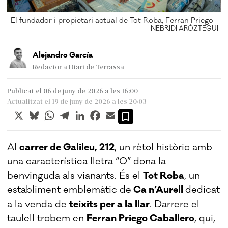
El fundador i propietari actual de Tot Roba, Ferran Priego -
UI
NEBRIDI ARÓZTEGUI
Alejandro García
Redactor a Diari de Terrassa
Publicat el 06 de juny de 2026 a les 16:00
Actualitzat el 19 de juny de 2026 a les 20:03
X
Bluesky
WhatsApp
Telegram
LinkedIn
Facebook
Email
Al
carrer de Galileu, 212
, un rètol històric amb
una característica lletra “O” dona la
benvinguda als vianants. És el
Tot Roba
, un
establiment emblemàtic de
Ca n’Aurell
dedicat
a la venda de
teixits per a la llar
. Darrere el
taulell trobem en
Ferran Priego Caballero
, qui,