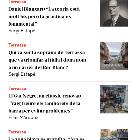
Terrassa
Daniel Blanxart: “La teoria està
molt bé, però la pràctica és
fonamental”
Sergi Estapé
Terrassa
Qui va ser la soprano de Terrassa
que va triomfar a Itàlia i dona nom
a un carrer del Roc Blanc?
Sergi Estapé
Terrassa
El Gat Negre, un clàssic renovat:
"Vaig treure els tamborets de la
barra per evitar problemes"
Pilar Màrquez
Terrassa
La zona blava és gratuïta: “Ara es