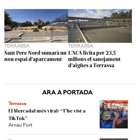
TERRASSA
TERRASSA
Sant Pere Nord sumarà un
L’ACA licita per 23,5
nou espai d’aparcament
milions el sanejament
d’aigües a Terrassa
ARA A PORTADA
Terrassa
El Mercadal més viral: “T’he vist a
TikTok”
Arnau Fort