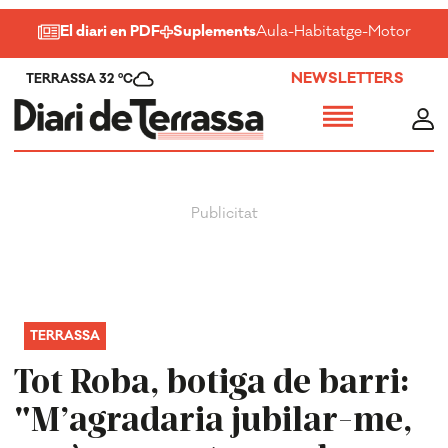
El diari en PDF
Suplements
Aula
-
Habitatge
-
Motor
-
Salu
NEWSLETTERS
TERRASSA 32 ºC
TERRASSA
Tot Roba, botiga de barri:
"M’agradaria jubilar-me,