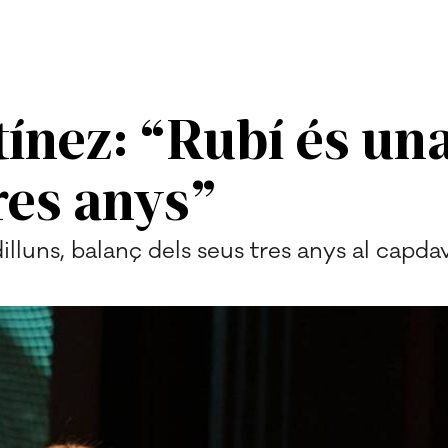
ínez: “Rubí és una
res anys”
dilluns, balanç dels seus tres anys al capd