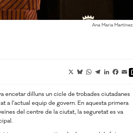
Ana Maria Martínez:
X
Bluesky
WhatsApp
Telegram
LinkedIn
Faceb
Em
va encetar dilluns un cicle de trobades ciutadanes
at a l’actual equip de govern. En aquesta primera
eïnes del centre de la ciutat, la seguretat es va
cipal.