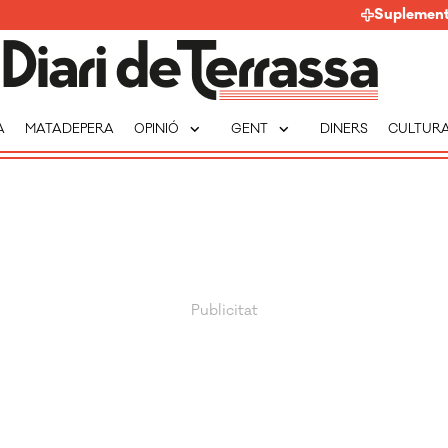
Suplemen
expand_more
expand_more
A
MATADEPERA
OPINIÓ
GENT
DINERS
CULTUR