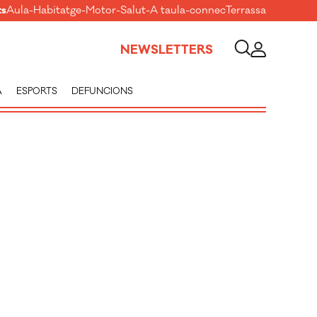
ts
Aula
-
Habitatge
-
Motor
-
Salut
-
A taula
-
connecTerrassa
NEWSLETTERS
A
ESPORTS
DEFUNCIONS