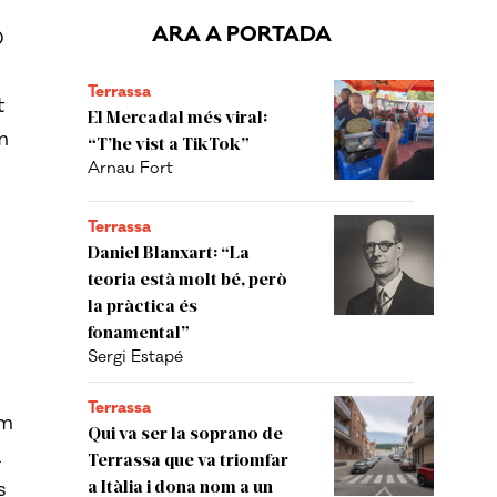
ARA A PORTADA
0
Terrassa
t
El Mercadal més viral:
m
“T’he vist a TikTok”
Arnau Fort
Terrassa
Daniel Blanxart: “La
teoria està molt bé, però
la pràctica és
fonamental”
Sergi Estapé
Terrassa
om
Qui va ser la soprano de
a
Terrassa que va triomfar
a Itàlia i dona nom a un
s