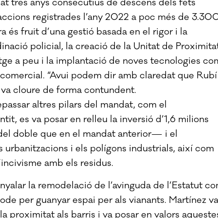
t tres anys consecutius de descens dels fets
raccions registrades l’any 2022 a poc més de 3.30
 és fruit d’una gestió basada en el rigor i la
nació policial, la creació de la Unitat de Proximita
latge a peu i la implantació de noves tecnologies co
t comercial. “Avui podem dir amb claredat que Rubí
, va cloure de forma contundent.
repassar altres pilars del mandat, com el
it, es va posar en relleu la inversió d’1,6 milions
el doble que en el mandat anterior— i el
urbanitzacions i els polígons industrials, així com
’incivisme amb els residus.
enyalar la remodelació de l’avinguda de l’Estatut c
ode per guanyar espai per als vianants. Martínez v
 proximitat als barris i va posar en valors aqueste