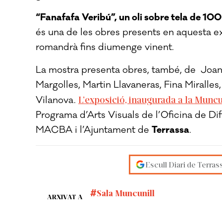
“Fanafafa Veribú”, un oli sobre tela de 10
és una de les obres presents en aquesta exp
romandrà fins diumenge vinent.
La mostra presenta obres, també, de Joan
Margolles, Martin Llavaneras, Fina Miralles
L’exposició, inaugurada a la Muncun
Vilanova.
Programa d’Arts Visuals de l’Oficina de Dif
MACBA i l’Ajuntament de
Terrassa
.
Escull Diari de Terras
Sala Muncunill
ARXIVAT A