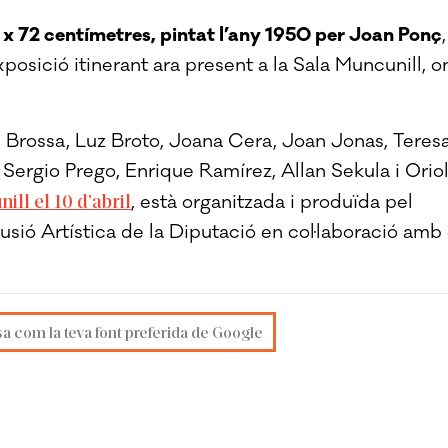
0 x 72 centímetres, pintat l’any 1950 per Joan Ponç
,
osició itinerant ara present a la Sala Muncunill, o
 Brossa, Luz Broto, Joana Cera, Joan Jonas, Teres
, Sergio Prego, Enrique Ramírez, Allan Sekula i Orio
ill el 10 d’abril
, està organitzada i produïda pel
usió Artística de la Diputació en col·laboració amb 
sa com la teva font preferida de Google