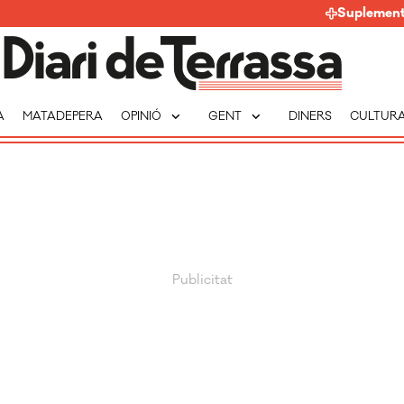
Suplemen
expand_more
expand_more
A
MATADEPERA
OPINIÓ
GENT
DINERS
CULTUR