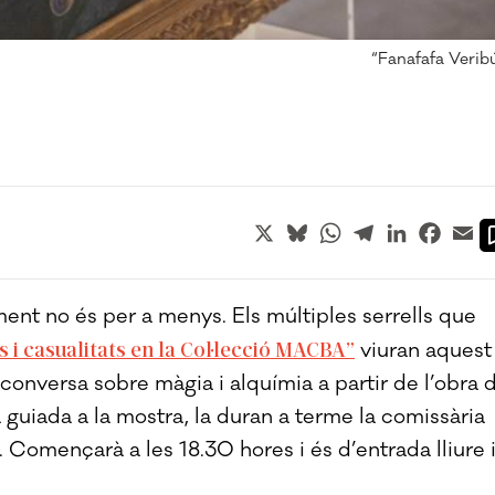
“Fanafafa Veribú”
X
Bluesky
WhatsApp
Telegram
LinkedIn
Faceb
Em
ment no és per a menys. Els múltiples serrells que
ins i casualitats en la Col·lecció MACBA”
viuran aquest
onversa sobre màgia i alquímia a partir de l’obra 
a guiada a la mostra, la duran a terme la comissària
rt. Començarà a les 18.30 hores i és d’entrada lliure 