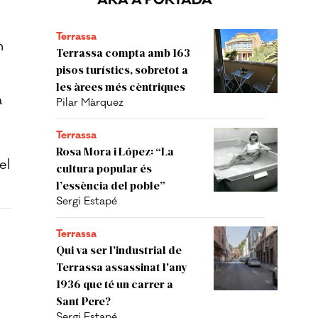
ARA A PORTADA
Terrassa
n
Terrassa compta amb 163
pisos turístics, sobretot a
les àrees més cèntriques
a
Pilar Màrquez
l
Terrassa
Rosa Mora i López: “La
el
cultura popular és
l’essència del poble”
Sergi Estapé
Terrassa
Qui va ser l'industrial de
Terrassa assassinat l'any
1936 que té un carrer a
Sant Pere?
Sergi Estapé