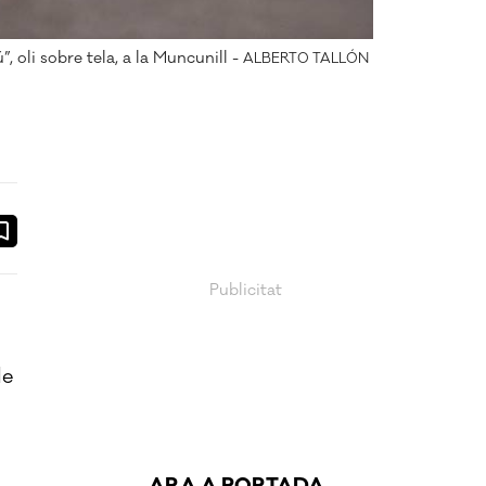
, oli sobre tela, a la Muncunill -
ALBERTO TALLÓN
ook
ail
de
i