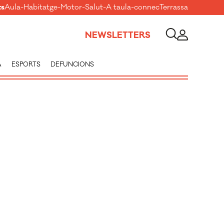
ts
Aula
-
Habitatge
-
Motor
-
Salut
-
A taula
-
connecTerrassa
NEWSLETTERS
A
ESPORTS
DEFUNCIONS