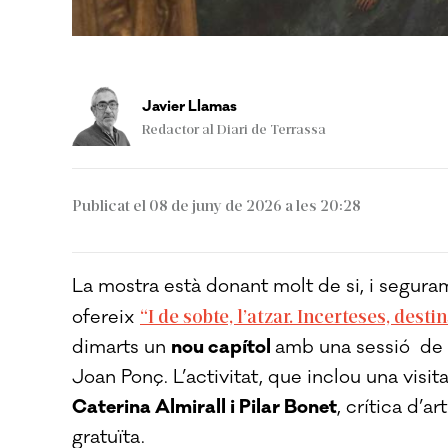
Javier Llamas
Redactor al Diari de Terrassa
Publicat el 08 de juny de 2026 a les 20:28
La mostra està donant molt de si, i segura
“I de sobte, l’atzar. Incerteses, dest
ofereix
dimarts un
nou capítol
amb una sessió de c
Joan Ponç. L’activitat, que inclou una visit
Caterina Almirall i Pilar Bonet
, crítica d’a
gratuïta.