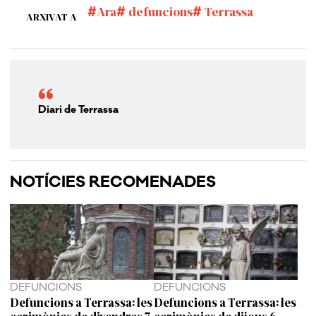
Ara
defuncions
Terrassa
ARXIVAT A
Diari de Terrassa
NOTÍCIES RECOMENADES
DEFUNCIONS
DEFUNCIONS
Defuncions a Terrassa: les
Defuncions a Terrassa: les
cerimònies de divendres 7
cerimònies de dijous 6