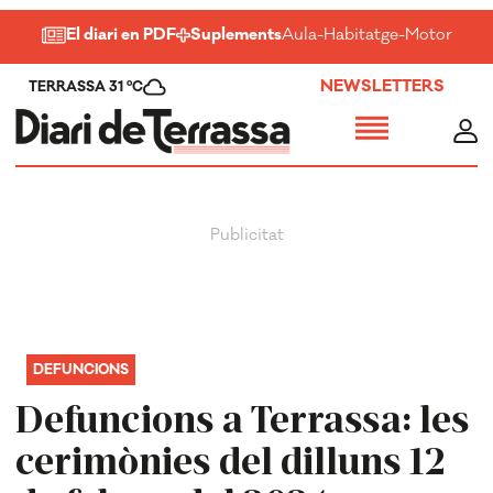
El diari en PDF
Suplements
Aula
-
Habitatge
-
Motor
-
Salu
NEWSLETTERS
TERRASSA 31 ºC
DEFUNCIONS
Defuncions a Terrassa: les
cerimònies del dilluns 12