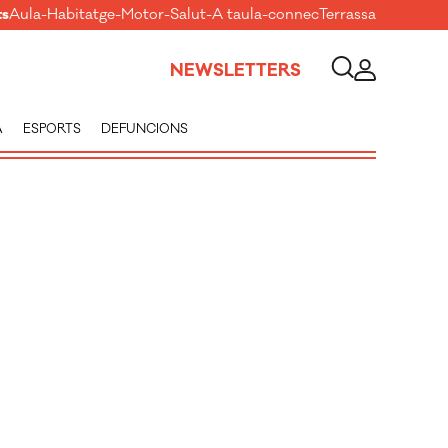
ts
Aula
-
Habitatge
-
Motor
-
Salut
-
A taula
-
connecTerrassa
NEWSLETTERS
A
ESPORTS
DEFUNCIONS