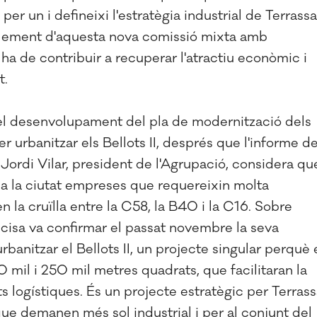
per un i defineixi l'estratègia industrial de Terrassa
lement d'aquesta nova comissió mixta amb
ha de contribuir a recuperar l'atractiu econòmic i
t.
el desenvolupament del pla de modernització dels
per urbanitzar els Bellots II, després que l'informe d
 Jordi Vilar, president de l'Agrupació, considera qu
e a la ciutat empreses que requereixin molta
 la cruïlla entre la C58, la B40 i la C16. Sobre
cisa va confirmar el passat novembre la seva
urbanitzar el Bellots II, un projecte singular perquè 
0 mil i 250 mil metres quadrats, que facilitaran la
ts logístiques. És un projecte estratègic per Terrass
que demanen més sol industrial i per al conjunt del