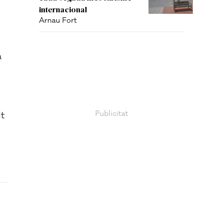
internacional
Arnau Fort
a
it