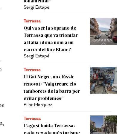
fonamental”
.
Sergi Estapé
Terrassa
Qui va ser la soprano de
Terrassa que va triomfar
a Itàlia i dona nom a un
carrer del Roc Blanc?
Sergi Estapé
e
e
Terrassa
El Gat Negre, un clàssic
renovat: "Vaig treure els
tamborets de la barra per
evitar problemes"
es
Pilar Màrquez
Terrassa
a,
L’agost buida Terrassa:
cada vegada més turisme