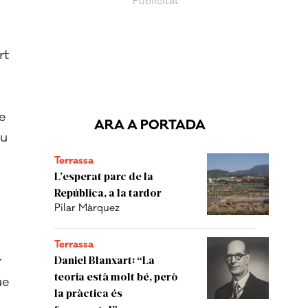
rt
de
ARA A PORTADA
eu
Terrassa
L’esperat parc de la
República, a la tardor
Pilar Màrquez
Terrassa
r
Daniel Blanxart: “La
teoria està molt bé, però
ue
la pràctica és