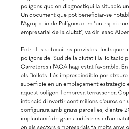
polígons que en diagnostiqui la situació un 
Un document que pot beneficiar-se notab
l'Agrupació de Polígons com "un espai que 
empresarial de la ciutat", va dir Isaac Alber
Entre les actuacions previstes destaquen 
polígons del Sud de la ciutat i la licitació 
Carreteres i l'ACA hagi estat favorable. En
els Bellots II és imprescindible per atraur
superfície en un emplaçament estratègic en
aquest polígon, l'empresa terrassenca Cop
intenció d'invertir cent milions d'euros en 
configurarà amb grans parcel·les, d'entre 2
implantació de grans indústries i d'activita
on els sectors empresarials fa molts anys 