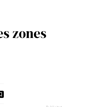
les zones
ook
ail