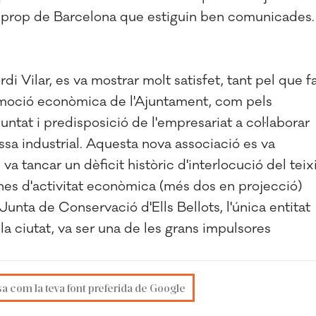
ees prop de Barcelona que estiguin ben comunicades.
di Vilar, es va mostrar molt satisfet, tant pel que f
promoció econòmica de l'Ajuntament, com pels
luntat i predisposició de l'empresariat a col·laborar
assa industrial. Aquesta nova associació es va
va tancar un dèficit històric d'interlocució del teix
ones d'activitat econòmica (més dos en projecció)
Junta de Conservació d'Ells Bellots, l'única entitat
la ciutat, va ser una de les grans impulsores
sa com la teva font preferida de Google