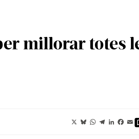
er millorar totes 
X
Bluesky
WhatsApp
Telegram
LinkedIn
Faceb
Em