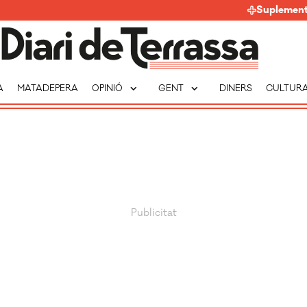
Suplemen
expand_more
expand_more
A
MATADEPERA
OPINIÓ
GENT
DINERS
CULTUR