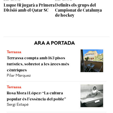
Luque JR jugarà a Primera
Definits els grups del
Divisió amb el Qatar SC
Campionat de Catalunya
de hockey
ARA A PORTADA
Terrassa
Terrassa compta amb 163 pisos
turístics, sobretot a les àrees més
cèntriques
Pilar Màrquez
Terrassa
Rosa Mora i López: “La cultura
popular és l’essència del poble”
Sergi Estapé