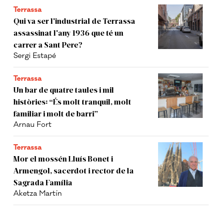
Terrassa
Qui va ser l'industrial de Terrassa
assassinat l'any 1936 que té un
carrer a Sant Pere?
Sergi Estapé
Terrassa
Un bar de quatre taules i mil
històries: “És molt tranquil, molt
familiar i molt de barri”
Arnau Fort
Terrassa
Mor el mossén Lluís Bonet i
Armengol, sacerdot i rector de la
Sagrada Família
Aketza Martín