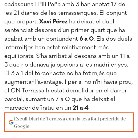
cadascuna i Pili Peña amb 3 han anotat 17 del
les 21 dianes de les terrassenques. El conjunt
que prepara
Xavi Pérez
ha deixat el duel
sentenciat després d'un primer quart que ha
acabat amb un contundent
6 a 0
. Els dos duels
intermitjos han estat relativament més
equilibrats. S'ha arribat al descans amb un 11 a
3 que no donava ja opcions a les madrilenyes.
El 3 a 1 del tercer acte no ha fet m,és que
augmentar l'avantage. I per si no n'hi havia prou,
el CN Terrassa h estat demolidor en el darrer
parcial, sumant un 7 a 0 que ha deixat el
marcador definitiu en un
21 a 4
.
Escull Diari de Terrassa com la teva font preferida de
Google