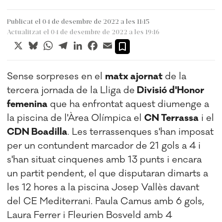
Publicat el 04 de desembre de 2022 a les 11:15
Actualitzat el 04 de desembre de 2022 a les 19:16
X
Bluesky
WhatsApp
Telegram
LinkedIn
Facebook
Email
Sense sorpreses en el
matx ajornat
de la
tercera jornada de la Lliga de
Divisió d'Honor
femenina
que ha enfrontat aquest diumenge a
la piscina de l'Àrea Olímpica el
CN Terrassa
i el
CDN Boadilla
. Les terrassenques s'han imposat
per un contundent marcador de 21 gols a 4 i
s'han situat cinquenes amb 13 punts i encara
un partit pendent, el que disputaran dimarts a
les 12 hores a la piscina Josep Vallès davant
del CE Mediterrani. Paula Camus amb 6 gols,
Laura Ferrer i Fleurien Bosveld amb 4