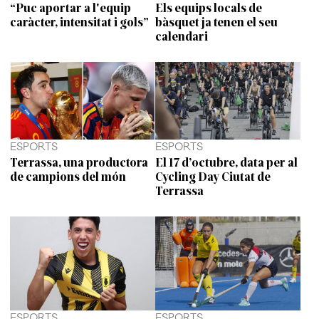
“Puc aportar a l'equip
Els equips locals de
caràcter, intensitat i gols”
bàsquet ja tenen el seu
calendari
ESPORTS
ESPORTS
Terrassa, una productora
El 17 d’octubre, data per al
de campions del món
Cycling Day Ciutat de
Terrassa
ESPORTS
ESPORTS