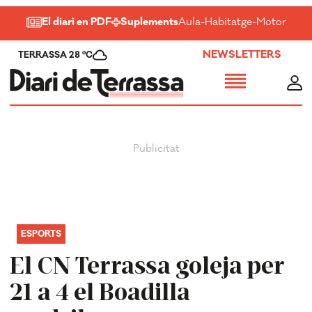
El diari en PDF
Suplements
Aula
-
Habitatge
-
Motor
-
Salu
NEWSLETTERS
TERRASSA 28 ºC
ESPORTS
El CN Terrassa goleja per
21 a 4 el Boadilla