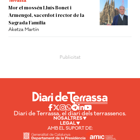
Terrassa
Mor el mossén Lluís Bonet i
Armengol, sacerdot i rector de la
Sagrada Família
Aketza Martín
Diari de Terrassa, el diari dels terrassencs.
NOSALTRES
LEGAL
AMB EL SUPORT DE: