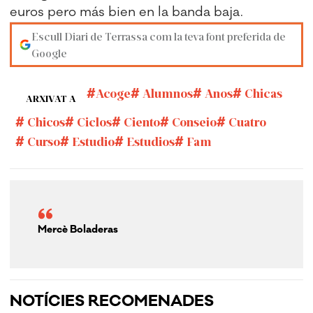
euros pero más bien en la banda baja.
Escull Diari de Terrassa com la teva font preferida de
Google
Acoge
Alumnos
Anos
Chicas
ARXIVAT A
Chicos
Ciclos
Ciento
Consejo
Cuatro
Curso
Estudio
Estudios
Fam
Mercè Boladeras
NOTÍCIES RECOMENADES