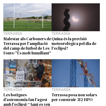
TERRASSA
TERRASSA
Malestar als Carboners de
Quina és la previsió
Terrassa per l'ampliació
meteorològica pel dia de
del camp de futbol de Les
l'eclipsi?
Fonts: "És molt humiliant"
TERRASSA
TERRASSA
Les botigues
Terrassa posa nou solars
d’astronomia fan l’agost
per construir 312 HPO
amb l’eclipsi: “Aquí es ven