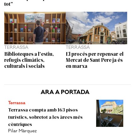
tot”
TERRASSA
TERRASSA
Biblioteques a l'estiu,
El procés per repensar el
refugis climàtics,
Mercat de Sant Pere ja és
culturals i socials
en marxa
ARA A PORTADA
Terrassa
Terrassa compta amb 163 pisos
turístics, sobretot a les àrees més
cèntriques
Pilar Màrquez