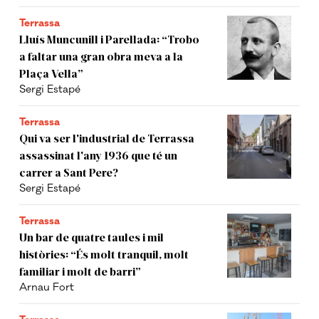
Terrassa
Lluís Muncunill i Parellada: “Trobo
a faltar una gran obra meva a la
Plaça Vella”
Sergi Estapé
Terrassa
Qui va ser l'industrial de Terrassa
assassinat l'any 1936 que té un
carrer a Sant Pere?
Sergi Estapé
Terrassa
Un bar de quatre taules i mil
històries: “És molt tranquil, molt
familiar i molt de barri”
Arnau Fort