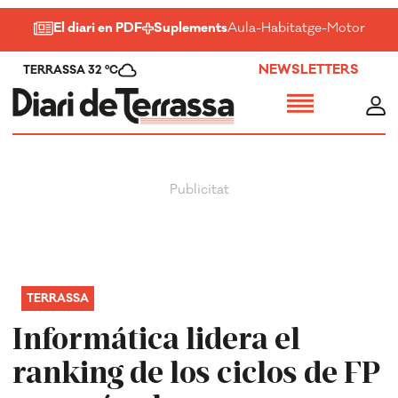
El diari en PDF
Suplements
Aula
-
Habitatge
-
Motor
-
Salu
NEWSLETTERS
TERRASSA 32 ºC
TERRASSA
Informática lidera el
ranking de los ciclos de FP