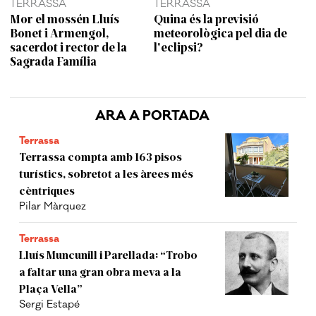
TERRASSA
TERRASSA
Mor el mossén Lluís
Quina és la previsió
Bonet i Armengol,
meteorològica pel dia de
sacerdot i rector de la
l'eclipsi?
Sagrada Família
ARA A PORTADA
Terrassa
Terrassa compta amb 163 pisos
turístics, sobretot a les àrees més
cèntriques
Pilar Màrquez
Terrassa
Lluís Muncunill i Parellada: “Trobo
a faltar una gran obra meva a la
Plaça Vella”
Sergi Estapé