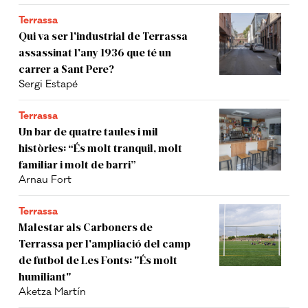
Terrassa
Qui va ser l'industrial de Terrassa
assassinat l'any 1936 que té un
carrer a Sant Pere?
Sergi Estapé
Terrassa
Un bar de quatre taules i mil
històries: “És molt tranquil, molt
familiar i molt de barri”
Arnau Fort
Terrassa
Malestar als Carboners de
Terrassa per l'ampliació del camp
de futbol de Les Fonts: "És molt
humiliant"
Aketza Martín