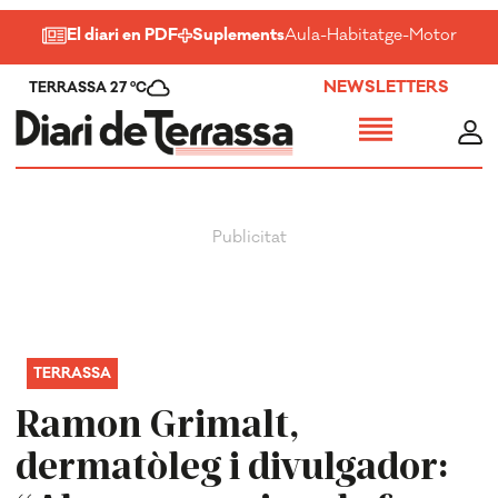
El diari en PDF
Suplements
Aula
-
Habitatge
-
Motor
-
Salu
NEWSLETTERS
TERRASSA 27 ºC
TERRASSA
Ramon Grimalt,
dermatòleg i divulgador: