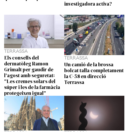
investigadora activa?
TERRASSA
Els consells del
TERRASSA
dermatòleg Ramon
Un camió de la brossa
Grimalt per gaudir de
bolcat talla completament
l'agost amb seguretat:
la C-58 en direcció
"Les cremes solars del
Terrassa
súper i les de la farmàcia
protegeixen igual"