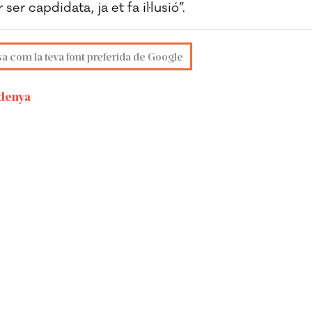
er capdidata, ja et fa il·lusió”.
sa com la teva font preferida de Google
rdenya