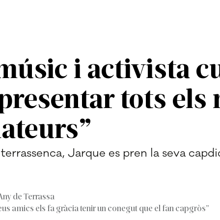
úsic i activista cu
presentar tots els
mateurs”
r terrassenca, Jarque es pren la seva cap
'Any de Terrassa
s amics els fa gràcia tenir un conegut que el fan capgròs”