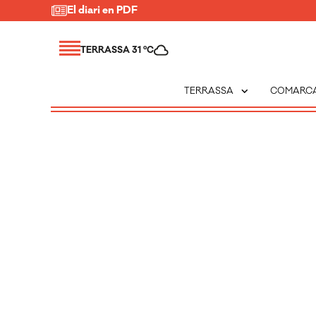
El diari en PDF
TERRASSA 31 ºC
expand_more
TERRASSA
COMARC