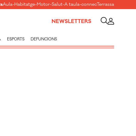
ts
Aula
-
Habitatge
-
Motor
-
Salut
-
A taula
-
connecTerrassa
NEWSLETTERS
A
ESPORTS
DEFUNCIONS