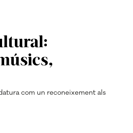
ltural:
 músics,
didatura com un reconeixement als