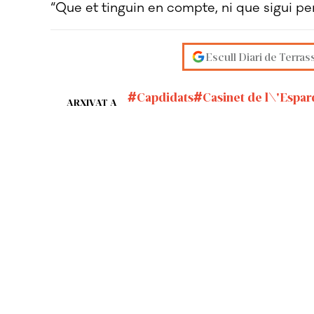
“Que et tinguin en compte, ni que sigui per s
Escull Diari de Terras
Capdidats
Casinet de l\'Espa
ARXIVAT A