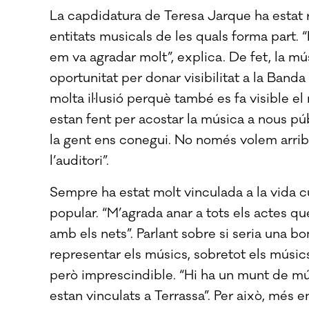
La capdidatura de Teresa Jarque ha estat r
entitats musicals de les quals forma part.
em va agradar molt”, explica. De fet, la 
oportunitat per donar visibilitat a la Banda
molta il·lusió perquè també es fa visible e
estan fent per acostar la música a nous pú
la gent ens conegui. No només volem arrib
l’auditori”.
Sempre ha estat molt vinculada a la vida cu
popular. “M’agrada anar a tots els actes que
amb els nets”. Parlant sobre si seria una bo
representar els músics, sobretot els músics
però imprescindible. “Hi ha un munt de mús
estan vinculats a Terrassa”. Per això, més en