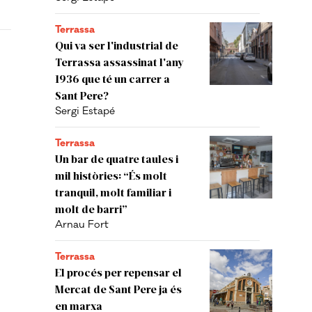
Terrassa
Qui va ser l'industrial de
Terrassa assassinat l'any
1936 que té un carrer a
Sant Pere?
Sergi Estapé
Terrassa
Un bar de quatre taules i
mil històries: “És molt
tranquil, molt familiar i
molt de barri”
Arnau Fort
Terrassa
El procés per repensar el
Mercat de Sant Pere ja és
en marxa