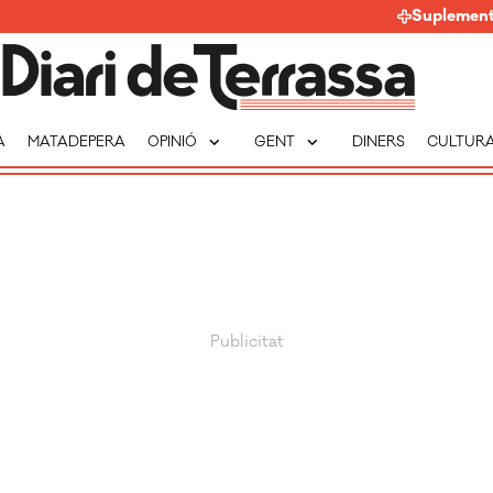
Suplemen
expand_more
expand_more
A
MATADEPERA
OPINIÓ
GENT
DINERS
CULTUR