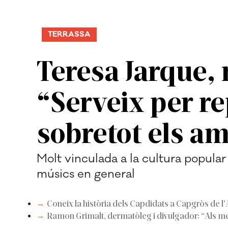
TERRASSA
Teresa Jarque, m
“Serveix per re
sobretot els a
Molt vinculada a la cultura popula
músics en general
Coneix la història dels Capdidats a Capgròs de l
Ramon Grimalt, dermatòleg i divulgador: “Als meu