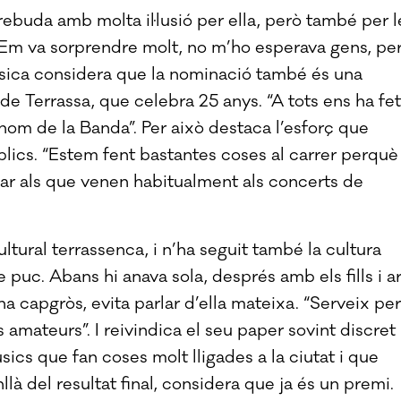
ebuda amb molta il·lusió per ella, però també per l
 “Em va sorprendre molt, no m’ho esperava gens, pe
música considera que la nominació també és una
 de Terrassa, que celebra 25 anys. “A tots ens ha fet
l nom de la Banda”. Per això destaca l’esforç que
blics. “Estem fent bastantes coses al carrer perquè
ar als que venen habitualment als concerts de
ltural terrassenca, i n’ha seguit també la cultura
 puc. Abans hi anava sola, després amb els fills i a
na capgròs, evita parlar d’ella mateixa. “Serveix per
 amateurs”. I reivindica el seu paper sovint discret
ics que fan coses molt lligades a la ciutat i que
llà del resultat final, considera que ja és un premi.