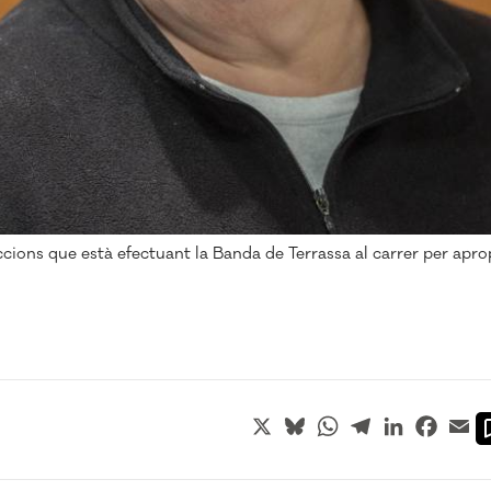
ccions que està efectuant la Banda de Terrassa al carrer per apro
X
Bluesky
WhatsApp
Telegram
LinkedIn
Faceb
Em