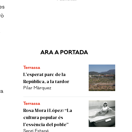
es
rò
ARA A PORTADA
Terrassa
L’esperat parc de la
República, a la tardor
Pilar Màrquez
ra
Terrassa
Rosa Mora i López: “La
cultura popular és
l’essència del poble”
Sergi Estapé