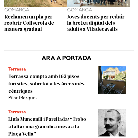
COMARCA
COMARCA
Reclamen un pla per
Joves docents per reduir
reobrir Collserola de
la bretxa digital dels
manera gradual
adults a Viladecavalls
ARA A PORTADA
Terrassa
Terrassa compta amb 163 pisos
turístics, sobretot a les àrees més
cèntriques
Pilar Màrquez
Terrassa
Lluís Muncunill i Parellada: “Trobo
a faltar una gran obra meva a la
Plaça Vella”