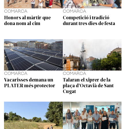
COMARCA
COMARCA
Honors al màrtir que
Competició i tradició
dona nom al cim
durant tres dies de festa
COMARCA
COMARCA
Vacarisses demana un
Talaran el xiprer de la
PLATER més protector
plaça d’Octavià de Sant
Cugat