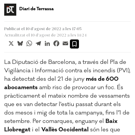
Diari de Terrassa
Publicat el 10 d’agost de 2022 a les 17:05
Actualitzat el 10 d’agost de 2022 a les 14:24
X
Bluesky
WhatsApp
Telegram
LinkedIn
Facebook
Email
La Diputació de Barcelona, a través del Pla de
Vigilància i Informació contra els incendis (PVI),
ha detectat des del 21 de juny
més de 600
abocaments
amb risc de provocar un foc. És
pràcticament el mateix nombre de vessaments
que es van detectar l'estiu passat durant els
dos mesos i mig de tota la campanya, fins l'1 de
setembre. Per comarques, enguany el
Baix
Llobregat
i el
Vallès Occidental
són les que