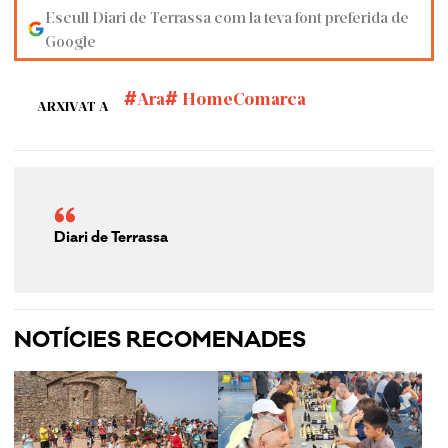
Escull Diari de Terrassa com la teva font preferida de
Google
Ara
HomeComarca
ARXIVAT A
Diari de Terrassa
NOTÍCIES RECOMENADES