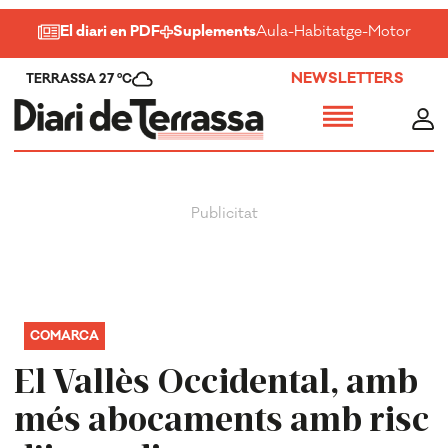
El diari en PDF
Suplements
Aula
-
Habitatge
-
Motor
-
Salu
NEWSLETTERS
TERRASSA 27 ºC
COMARCA
El Vallès Occidental, amb
més abocaments amb risc