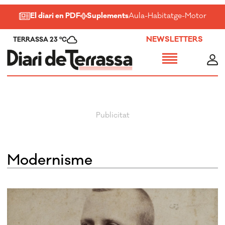
El diari en PDF
Suplements
Aula
-
Habitatge
-
Motor
-
Salu
NEWSLETTERS
TERRASSA 23 ºC
modernisme