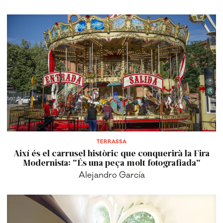
TERRASSA
Així és el carrusel històric que conquerirà la Fira
Modernista: "És una peça molt fotografiada"
Alejandro García