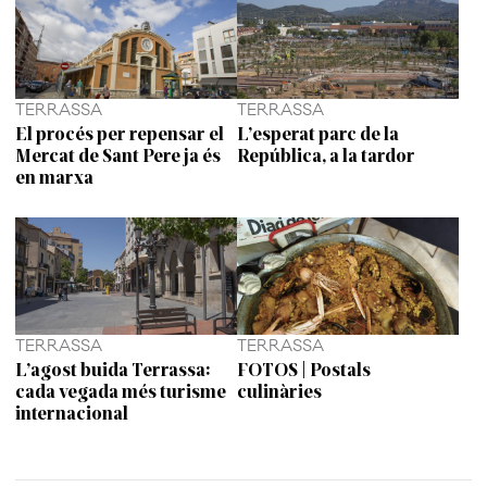
TERRASSA
TERRASSA
El procés per repensar el
L’esperat parc de la
Mercat de Sant Pere ja és
República, a la tardor
en marxa
TERRASSA
TERRASSA
L’agost buida Terrassa:
FOTOS | Postals
cada vegada més turisme
culinàries
internacional