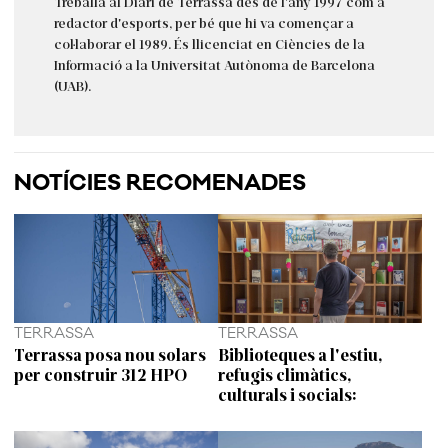
Treballa al Diari de Terrassa des de l'any 1997 com a
redactor d'esports, per bé que hi va començar a
col·laborar el 1989. És llicenciat en Ciències de la
Informació a la Universitat Autònoma de Barcelona
(UAB).
NOTÍCIES RECOMENADES
TERRASSA
TERRASSA
Terrassa posa nou solars
Biblioteques a l'estiu,
per construir 312 HPO
refugis climàtics,
culturals i socials: