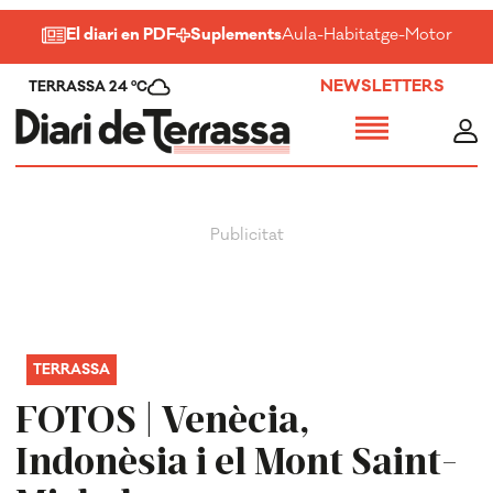
El diari en PDF
Suplements
Aula
-
Habitatge
-
Motor
-
Salu
NEWSLETTERS
TERRASSA 24 ºC
TERRASSA
FOTOS | Venècia,
Indonèsia i el Mont Saint-