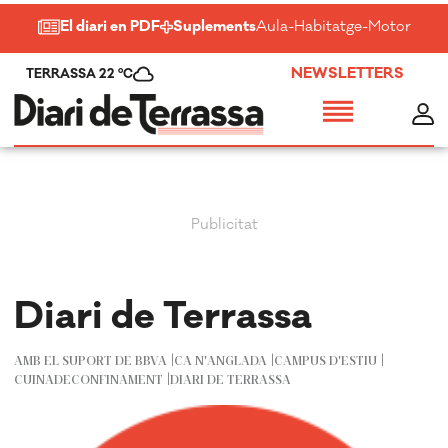
El diari en PDF
Suplements
Aula
-
Habitatge
-
Motor
-
Salu
NEWSLETTERS
TERRASSA 22 ºC
Diari de Terrassa
AMB EL SUPORT DE BBVA
CA N'ANGLADA
CAMPUS D'ESTIU
CUINADECONFINAMENT
DIARI DE TERRASSA