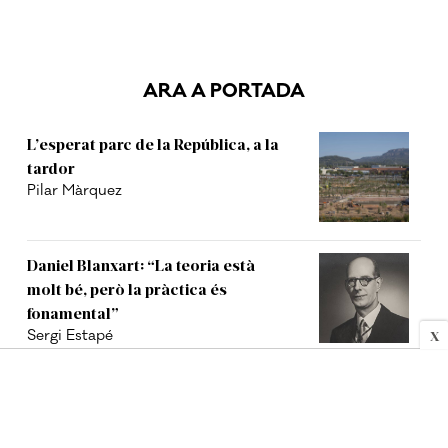
ARA A PORTADA
L’esperat parc de la República, a la
tardor
Pilar Màrquez
Daniel Blanxart: “La teoria està
molt bé, però la pràctica és
fonamental”
X
Sergi Estapé
Qui va ser la soprano de Terrassa
que va triomfar a Itàlia i dona nom
a un carrer del Roc Blanc?