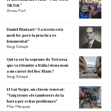
TikTok”
Arnau Fort
Daniel Blanxart: “La teoria està
molt bé, però la pràctica és
fonamental”
Sergi Estapé
Qui va ser la soprano de Terrassa
que va triomfar a Itàlia i dona nom
a un carrer del Roc Blanc?
Sergi Estapé
El Gat Negre, un clàssic renovat:
"Vaig treure els tamborets de la
barra per evitar problemes"
Pilar Màrquez