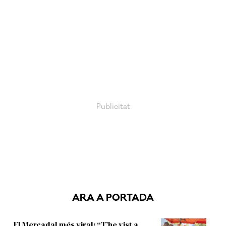
ARA A PORTADA
El Mercadal més viral: “T’he vist a