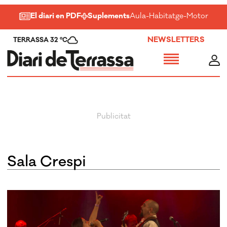
El diari en PDF
Suplements
Aula
-
Habitatge
-
Motor
-
Salu
NEWSLETTERS
TERRASSA 32 ºC
Sala Crespi