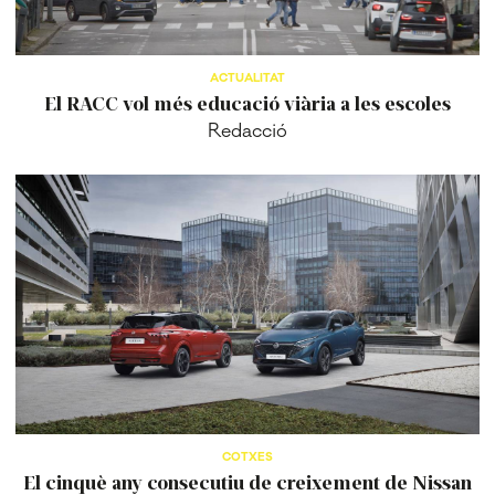
ACTUALITAT
El RACC vol més educació viària a les escoles
Redacció
COTXES
El cinquè any consecutiu de creixement de Nissan