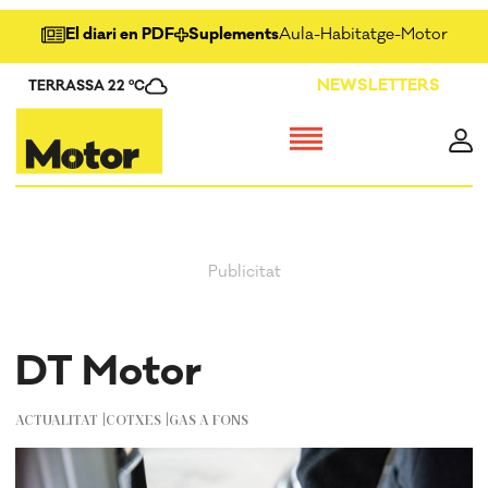
El diari en PDF
Suplements
Aula
-
Habitatge
-
Motor
-
Salu
NEWSLETTERS
TERRASSA 22 ºC
DT Motor
ACTUALITAT
COTXES
GAS A FONS