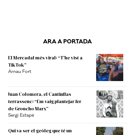
ARA A PORTADA
El Mercadal més viral: “T’he vist a
TikTok”
Arnau Fort
Juan Colomera, el Cantinflas
terrassenc: “Em vaig plantejar fer
de Groucho Marx”
Sergi Estapé
Qui va ser el geòleg que té un