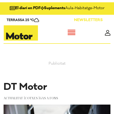
El diari en PDF
Suplements
Aula
-
Habitatge
-
Motor
-
Salu
NEWSLETTERS
TERRASSA 25 ºC
DT Motor
ACTUALITAT
COTXES
GAS A FONS