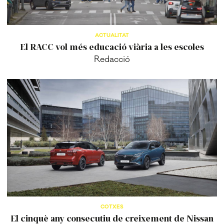
ACTUALITAT
El RACC vol més educació viària a les escoles
Redacció
COTXES
El cinquè any consecutiu de creixement de Nissan