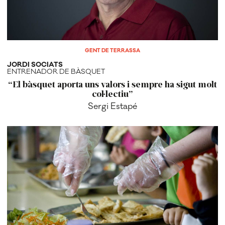
GENT DE TERRASSA
JORDI SOCIATS
ENTRENADOR DE BÀSQUET
“El bàsquet aporta uns valors i sempre ha sigut molt
col·lectiu”
Sergi Estapé