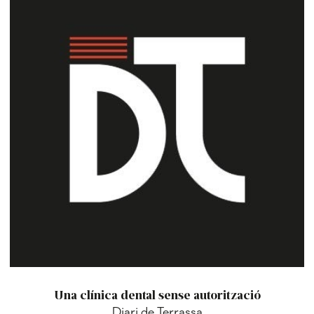
Una clínica dental sense autorització
Diari de Terrassa