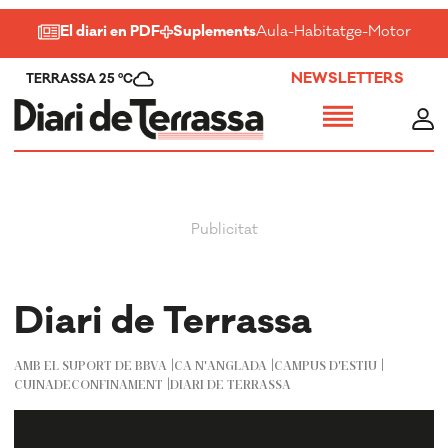
El diari en PDF
Suplements
Aula
-
Habitatge
-
Motor
-
Salu
NEWSLETTERS
TERRASSA 25 ºC
Diari de Terrassa
AMB EL SUPORT DE BBVA
CA N'ANGLADA
CAMPUS D'ESTIU
CUINADECONFINAMENT
DIARI DE TERRASSA