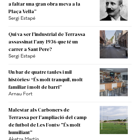
a faltar una gran obra meva a la
Plaça Vella”
Sergi Estapé
Qui va ser l'industrial de Terrassa
assassinat l'any 1936 que té un
carrer a Sant Pere?
Sergi Estapé
Un bar de quatre taules i mil
històries: “És molt tranquil, molt
familiar i molt de barri”
Arnau Fort
Malestar als Carboners de
Terrassa per l'ampliació del camp
de futbol de Les Fonts: "És molt
humiliant"
Aketza Martín