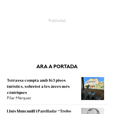
ARA A PORTADA
Terrassa compta amb 163 pisos
turístics, sobretot a les àrees més
cèntriques
Pilar Màrquez
Lluís Muncunill i Parellada: “Trobo