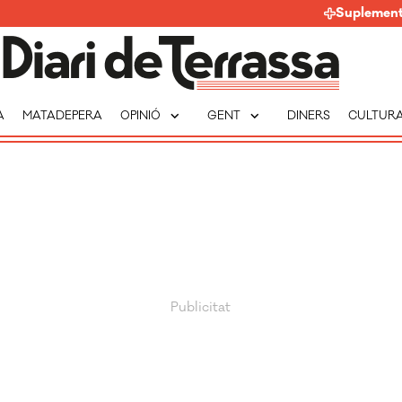
Suplemen
expand_more
expand_more
A
MATADEPERA
OPINIÓ
GENT
DINERS
CULTUR