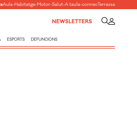
ts
Aula
-
Habitatge
-
Motor
-
Salut
-
A taula
-
connecTerrassa
NEWSLETTERS
A
ESPORTS
DEFUNCIONS