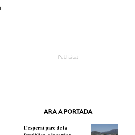
n
ARA A PORTADA
L’esperat parc de la
República, a la tardor