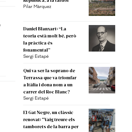
Pilar Màrquez
b
Daniel Blanxart: “La
teoria està molt bé, però
la pràctica és
fonamental”
Sergi Estapé
Qui va ser la soprano de
Terrassa que va triomfar
a Itàlia i dona nom a un
carrer del Roc Blanc?
Sergi Estapé
El Gat Negre, un clàssic
renovat: "Vaig treure els
tamborets de la barra per