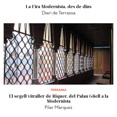
La Fira Modernista, des de dins
Diari de Terrassa
TERRASSA
El segell vitraller de Riquer, del Palau Güell a la
Modernista
Pilar Màrquez