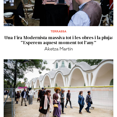
TERRASSA
Una Fira Modernista massiva tot i les obres i la pluja:
"Esperem aquest moment tot l'any"
Aketza Martín