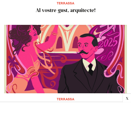
TERRASSA
Al vostre gust, arquitecte!
X
TERRASSA
Fira Modernista de Terrassa 2025: programa
d'activitats de diumenge
Joan Muñoz