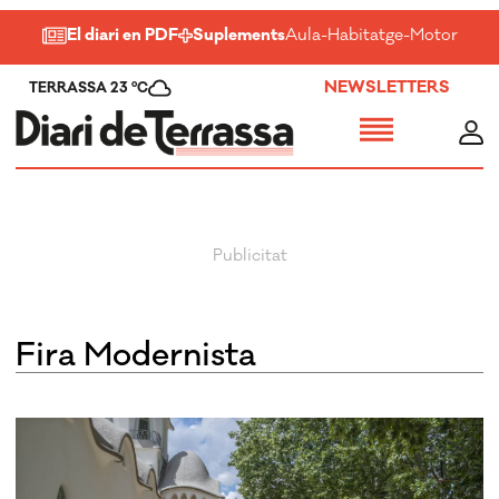
El diari en PDF
Suplements
Aula
-
Habitatge
-
Motor
-
Salu
NEWSLETTERS
TERRASSA 23 ºC
Fira Modernista