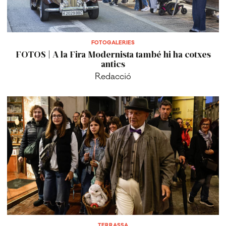
FOTOGALERIES
FOTOS | A la Fira Modernista també hi ha cotxes
antics
Redacció
TERRASSA