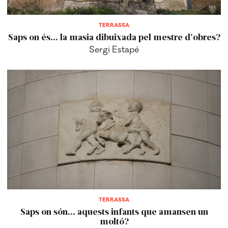
TERRASSA
Saps on és... la masia dibuixada pel mestre d’obres?
Sergi Estapé
TERRASSA
Saps on són... aquests infants que amansen un
moltó?