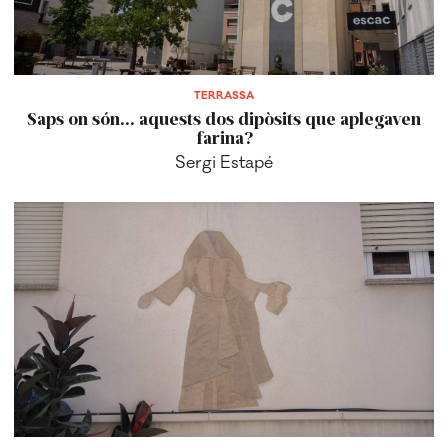
TERRASSA
Saps on són... aquests dos dipòsits que aplegaven
farina?
Sergi Estapé