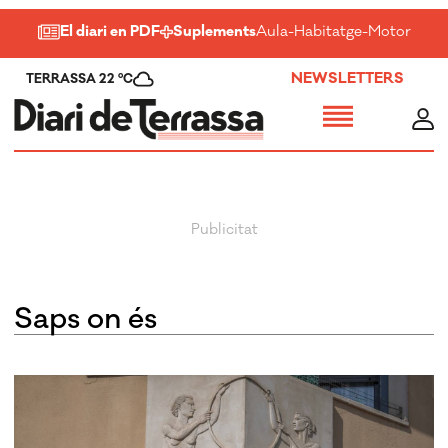
El diari en PDF
Suplements
Aula
-
Habitatge
-
Motor
-
Salu
NEWSLETTERS
TERRASSA 22 ºC
Saps on és