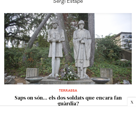
Sergi Estapé
TERRASSA
Saps on són... els dos soldats que encara fan
X
guàrdia?
Sergi Estapé