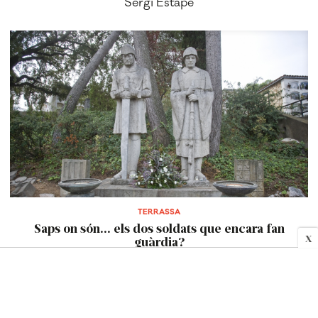
Sergi Estapé
TERRASSA
Saps on són... els dos soldats que encara fan
X
guàrdia?
Sergi Estapé