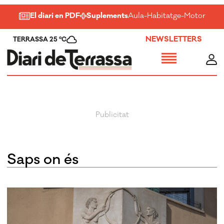
El diari en PDF
Suplements
Aula
-
Habitatge
-
Motor
-
Salu
NEWSLETTERS
TERRASSA 25 ºC
Saps on és