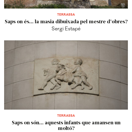
TERRASSA
Saps on és... la masia dibuixada pel mestre d’obres?
Sergi Estapé
TERRASSA
Saps on són... aquests infants que amansen un
moltó?