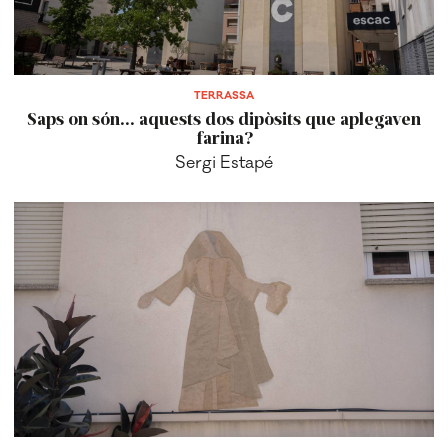
TERRASSA
Saps on són... aquests dos dipòsits que aplegaven
farina?
Sergi Estapé