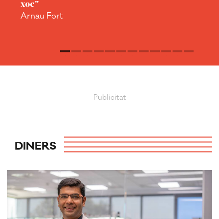
xoc"
Al
?
Arnau Fort
olt
"
DINERS