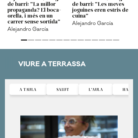
de barri: "La millor
de barri: "Les meves
propaganda? El boca-
joguines eren estris de
orella, i més en un
cuina"
carrer sense sortida"
Alejandro García
Alejandro García
VIURE A TERRASSA
A TAULA
SALUT
L'AULA
HABITA