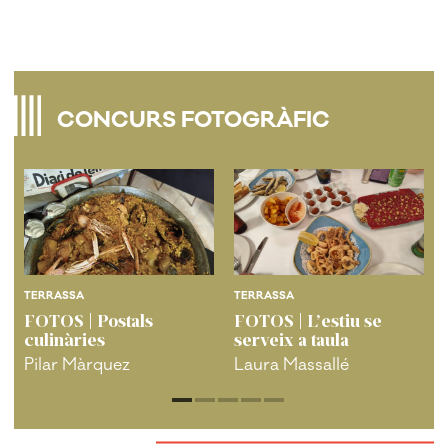
CONCURS FOTOGRÀFIC
TERRASSA
TERRASSA
FOTOS | Postals
FOTOS | L’estiu se
culinàries
serveix a taula
Pilar Màrquez
Laura Massallé