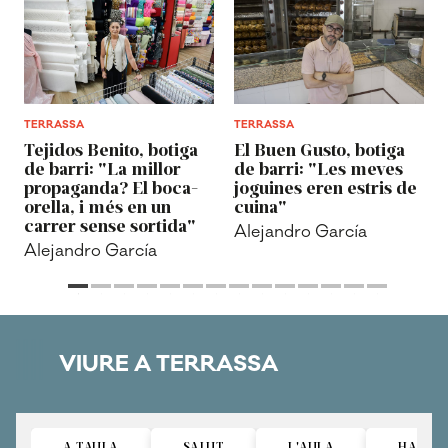
TERRASSA
TERRASSA
Tejidos Benito, botiga
El Buen Gusto, botiga
de barri: "La millor
de barri: "Les meves
propaganda? El boca-
joguines eren estris de
orella, i més en un
cuina"
carrer sense sortida"
Alejandro García
Alejandro García
VIURE A TERRASSA
A TAULA
SALUT
L'AULA
HABITA