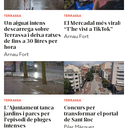
TERRASSA
TERRASSA
Un aiguat intens
El Mercadal més viral:
descarrega sobre
“T’he vist a TikTok”
Terrassa i deixa ratxes
Arnau Fort
de fins a 30 litres per
hora
Arnau Fort
TERRASSA
TERRASSA
L'Ajuntament tanca
Concurs per
jardins i parcs per
transformar el portal
l'episodi de pluges
de Sant Roc
intenses
Pilar Màrquez