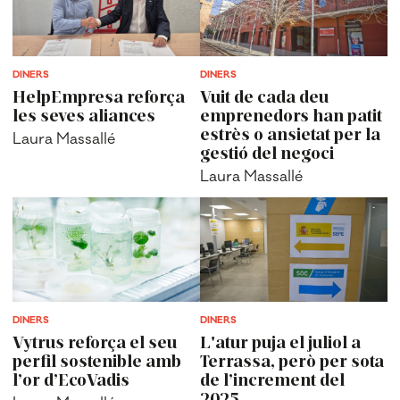
DINERS
DINERS
HelpEmpresa reforça
Vuit de cada deu
les seves aliances
emprenedors han patit
estrès o ansietat per la
Laura Massallé
gestió del negoci
Laura Massallé
DINERS
DINERS
Vytrus reforça el seu
L'atur puja el juliol a
perfil sostenible amb
Terrassa, però per sota
l’or d’EcoVadis
de l’increment del
2025