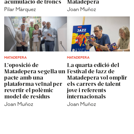
acumulació de troncs
Matadepera
Pilar Màrquez
Joan Muñoz
MATADEPERA
MATADEPERA
L’oposició de
La quarta edició del
Matadepera segella un
Festival de Jazz de
pacte amb una
Matadepera vol omplir
plataforma veïnal per
els carrers de talent
revertir el polèmic
jove i referents
model de residus
internacionals
Joan Muñoz
Joan Muñoz