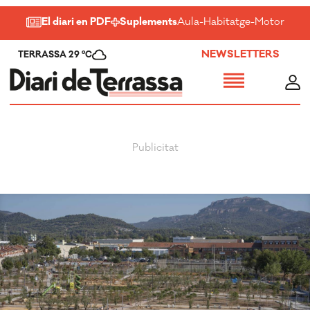
El diari en PDF
Suplements
Aula
-
Habitatge
-
Motor
-
Salu
NEWSLETTERS
TERRASSA 29 ºC