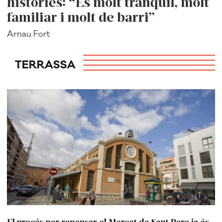
històries: “És molt tranquil, molt
familiar i molt de barri”
Arnau Fort
TERRASSA
El procés per repensar el Mercat de Sant Pere ja és