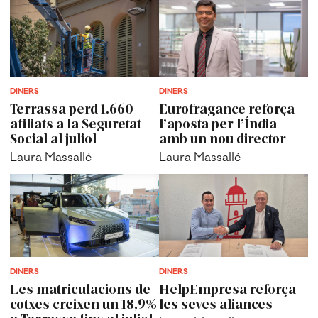
DINERS
DINERS
Terrassa perd 1.660
Eurofragance reforça
afiliats a la Seguretat
l’aposta per l’Índia
Social al juliol
amb un nou director
Laura Massallé
Laura Massallé
DINERS
DINERS
Les matriculacions de
HelpEmpresa reforça
cotxes creixen un 18,9%
les seves aliances