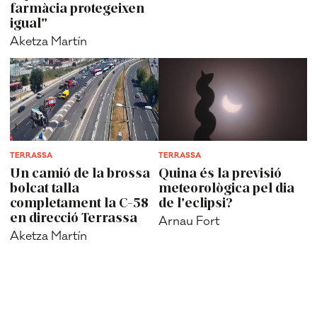
farmàcia protegeixen
igual"
Aketza Martín
TERRASSA
TERRASSA
Un camió de la brossa
Quina és la previsió
bolcat talla
meteorològica pel dia
completament la C-58
de l'eclipsi?
en direcció Terrassa
Arnau Fort
Aketza Martín