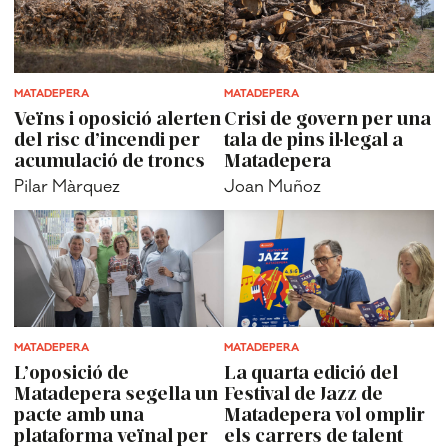
MATADEPERA
MATADEPERA
Veïns i oposició alerten
Crisi de govern per una
del risc d’incendi per
tala de pins il·legal a
acumulació de troncs
Matadepera
Pilar Màrquez
Joan Muñoz
MATADEPERA
MATADEPERA
L’oposició de
La quarta edició del
Matadepera segella un
Festival de Jazz de
pacte amb una
Matadepera vol omplir
plataforma veïnal per
els carrers de talent