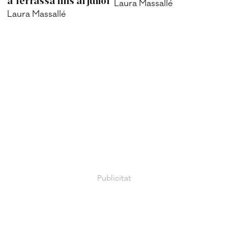
a Terrassa fins al juliol
Laura Massallé
Laura Massallé