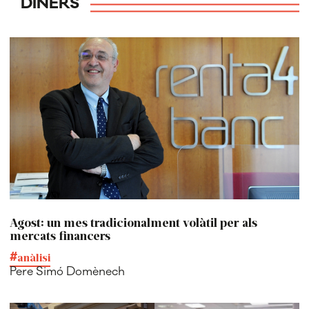
DINERS
Agost: un mes tradicionalment volàtil per als
mercats financers
anàlisi
Pere Simó Domènech