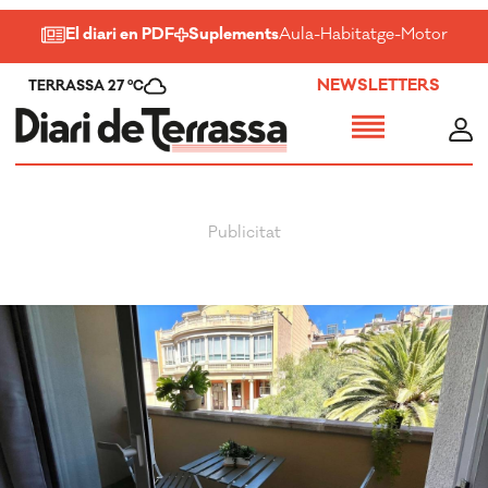
El diari en PDF
Suplements
Aula
-
Habitatge
-
Motor
-
Salu
NEWSLETTERS
TERRASSA 27 ºC