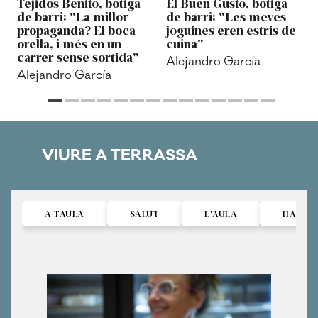
Tejidos Benito, botiga
El Buen Gusto, botiga
de barri: "La millor
de barri: "Les meves
propaganda? El boca-
joguines eren estris de
orella, i més en un
cuina"
carrer sense sortida"
Alejandro García
Alejandro García
VIURE A TERRASSA
A TAULA
SALUT
L'AULA
HABITA