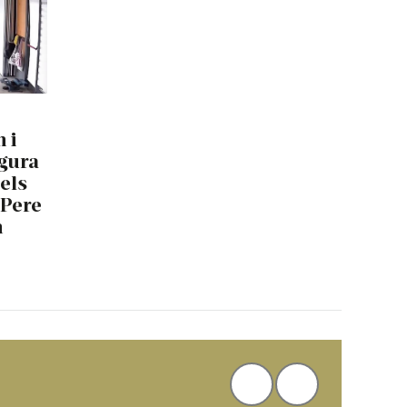
 i
igura
els
 Pere
n