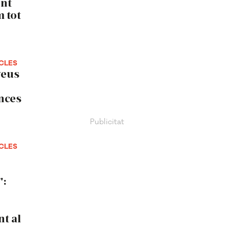
ent
m tot
CLES
veus
nces
CLES
":
nt al