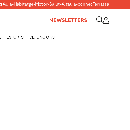
ts
Aula
-
Habitatge
-
Motor
-
Salut
-
A taula
-
connecTerrassa
NEWSLETTERS
A
ESPORTS
DEFUNCIONS