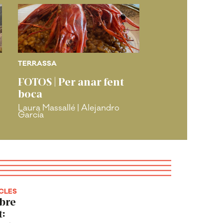
TERRASSA
TERRASSA
FOTOS | Per anar fent
Concurs del D
boca
Terrassa: "Ca
sabor del teu 
Laura Massallé | Alejandro
García
Arnau Fort
CLES
obre
t: