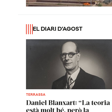
EL DIARI D’AGOST
TERRASSA
Daniel Blanxart: “La teoria
està molt bé, però la