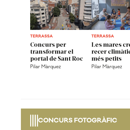
TERRASSA
TERRASSA
Concurs per
Les mares cr
transformar el
recer climàti
portal de Sant Roc
més petits
Pilar Màrquez
Pilar Màrquez
CONCURS FOTOGRÀFIC