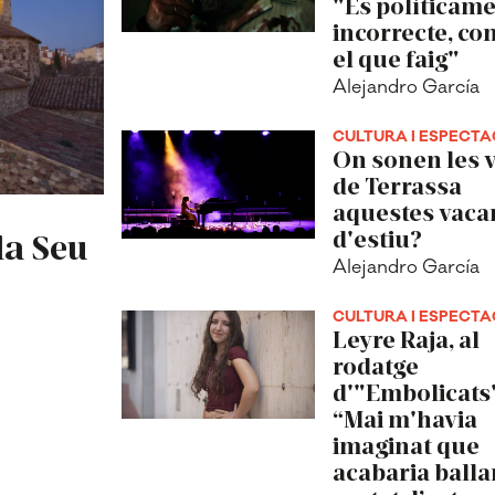
"És políticam
incorrecte, co
el que faig"
Alejandro García
CULTURA I ESPECTA
On sonen les 
de Terrassa
aquestes vaca
d'estiu?
la Seu
Alejandro García
CULTURA I ESPECTA
Leyre Raja, al
rodatge
d'"Embolicats
“Mai m'havia
imaginat que
acabaria balla