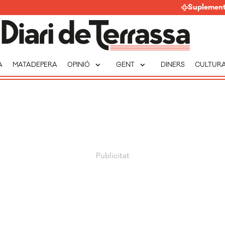
Suplemen
expand_more
expand_more
A
MATADEPERA
OPINIÓ
GENT
DINERS
CULTUR