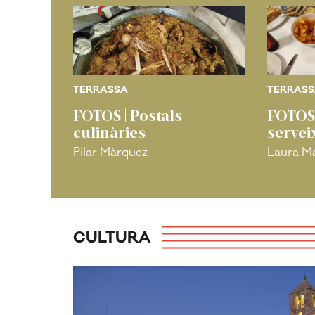
TERRASSA
TERRAS
i de
FOTOS | Postals
FOTOS 
ra el
culinàries
servei
iu!"
Pilar Màrquez
Laura Ma
CULTURA