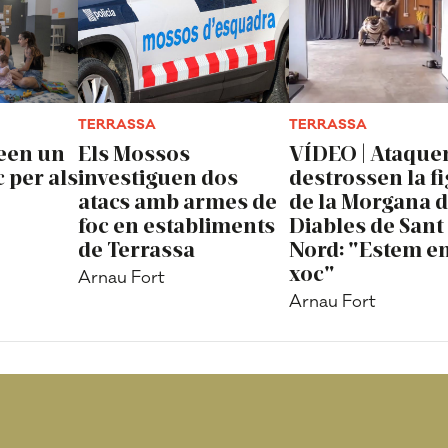
TERRASSA
TERRASSA
een un
Els Mossos
VÍDEO | Ataquen
c per als
investiguen dos
destrossen la f
atacs amb armes de
de la Morgana d
foc en establiments
Diables de Sant
de Terrassa
Nord: "Estem e
xoc"
Arnau Fort
Arnau Fort