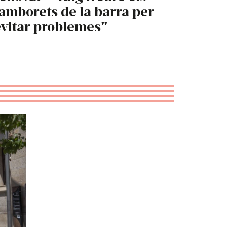
amborets de la barra per
vitar problemes"
ilar Màrquez