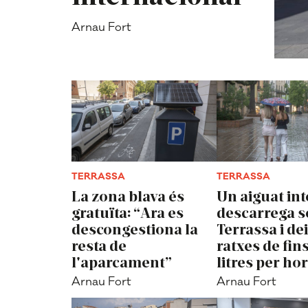
Arnau Fort
TERRASSA
TERRASSA
La zona blava és
Un aiguat in
gratuïta: “Ara es
descarrega s
descongestiona la
Terrassa i de
resta de
ratxes de fins
l'aparcament”
litres per ho
Arnau Fort
Arnau Fort