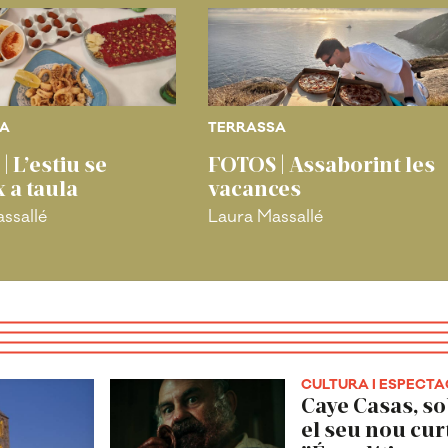
SA
TERRASSA
| L’estiu se
FOTOS | Assaborint les
x a taula
vacances
ssallé
Laura Massallé
CULTURA I ESPECTA
Caye Casas, s
el seu nou cur