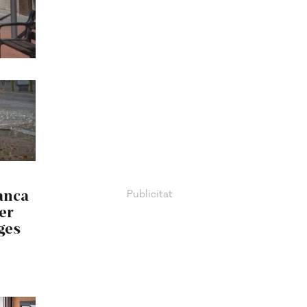
anca
per
uges