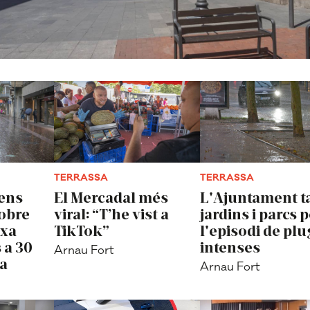
TERRASSA
TERRASSA
tens
El Mercadal més
L'Ajuntament t
obre
viral: “T’he vist a
jardins i parcs 
ixa
TikTok”
l'episodi de pl
 a 30
intenses
Arnau Fort
ra
Arnau Fort