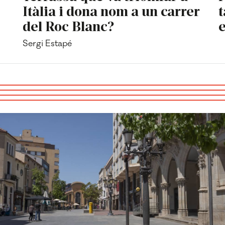
Itàlia i dona nom a un carrer
t
del Roc Blanc?
e
Sergi Estapé
P